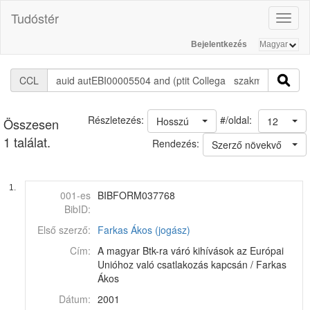
Tudóstér
Toggl
naviga
Bejelentkezés
CCL
#/oldal:
Részletezés:
Hosszú
12
Összesen
1 találat.
Rendezés:
Szerző növekvő
1.
001-es
BIBFORM037768
BibID:
Első szerző:
Farkas Ákos (jogász)
Cím:
A magyar Btk-ra váró kihívások az Európai
Unióhoz való csatlakozás kapcsán / Farkas
Ákos
Dátum:
2001