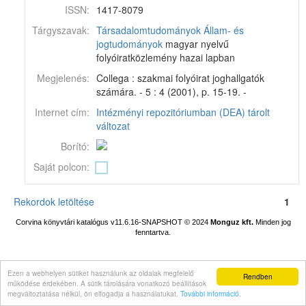
ISSN:
1417-8079
Tárgyszavak:
Társadalomtudományok
Állam- és
jogtudományok
magyar nyelvű
folyóiratközlemény hazai lapban
Megjelenés:
Collega : szakmai folyóirat joghallgatók
számára. - 5 : 4 (2001), p. 15-19. -
Internet cím:
Intézményi repozitóriumban (DEA) tárolt
változat
Borító:
Saját polcon:
Rekordok letöltése
1
Corvina könyvtári katalógus v11.6.16-SNAPSHOT
© 2024
Monguz kft.
Minden jog
fenntartva.
Ezen a webhelyen sütiket használunk az oldalak megfelelő
Rendben
működése érdekében. A sütik tárolására vonatkozó beállítások
megváltoztatása nélkül, ön elfogadja a használatukat.
További információ
.