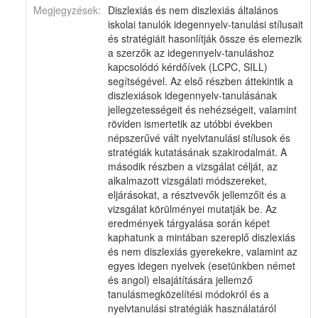
Megjegyzések:
Diszlexiás és nem diszlexiás általános
iskolai tanulók idegennyelv-tanulási stílusait
és stratégiáit hasonlítják össze és elemezik
a szerzők az idegennyelv-tanuláshoz
kapcsolódó kérdőívek (LCPC, SILL)
segítségével. Az első részben áttekintik a
diszlexiások idegennyelv-tanulásának
jellegzetességeit és nehézségeit, valamint
röviden ismertetik az utóbbi években
népszerűvé vált nyelvtanulási stílusok és
stratégiák kutatásának szakirodalmát. A
második részben a vizsgálat célját, az
alkalmazott vizsgálati módszereket,
eljárásokat, a résztvevők jellemzőit és a
vizsgálat körülményei mutatják be. Az
eredmények tárgyalása során képet
kaphatunk a mintában szereplő diszlexiás
és nem diszlexiás gyerekekre, valamint az
egyes idegen nyelvek (esetünkben német
és angol) elsajátítására jellemző
tanulásmegközelítési módokról és a
nyelvtanulási stratégiák használatáról