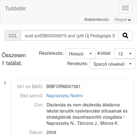
Tudóstér
Toggl
naviga
Bejelentkezés
CCL
#/oldal:
Részletezés:
Hosszú
12
Összesen
1 találat.
Rendezés:
Szerző növekvő
1.
001-es BibID:
BIBFORM007381
Első szerző:
Napravszky Noémi
Cím:
Diszlexiás és nem diszlexiás általános
iskolai tanulók nyelvtanulási stílusainak és
stratégiáinak összehasonlító vizsgálata /
Napravszky N., Tánczos J., Mónos K.
Dátum:
2009