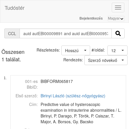
Tudóstér
Toggl
naviga
Bejelentkezés
CCL
#/oldal:
Részletezés:
Hosszú
12
Összesen
1 találat.
Rendezés:
Szerző növekvő
1.
001-es
BIBFORM065817
BibID:
Első szerző:
Birinyi László (szülész-nőgyógyász)
Cím:
Predictive value of hysteroscopic
examination in intrauterine abnormalities / L.
Birinyi, P. Darago, P. Török, P. Csiszar, T.
Major, A. Borsos, Gy. Bacsko