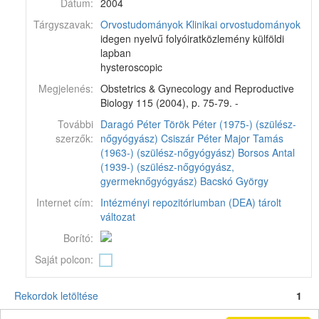
Dátum:
2004
Tárgyszavak:
Orvostudományok
Klinikai orvostudományok
idegen nyelvű folyóiratközlemény külföldi
lapban
hysteroscopic
Megjelenés:
Obstetrics & Gynecology and Reproductive
Biology 115 (2004), p. 75-79. -
További
Daragó Péter
Török Péter (1975-) (szülész-
szerzők:
nőgyógyász)
Csiszár Péter
Major Tamás
(1963-) (szülész-nőgyógyász)
Borsos Antal
(1939-) (szülész-nőgyógyász,
gyermeknőgyógyász)
Bacskó György
Internet cím:
Intézményi repozitóriumban (DEA) tárolt
változat
Borító:
Saját polcon:
Rekordok letöltése
1
Corvina könyvtári katalógus v11.6.16-SNAPSHOT
© 2024
Monguz kft.
Minden jog