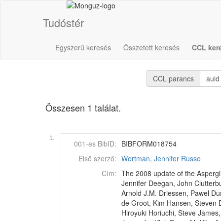
Tudóstér
Egyszerű keresés
Összetett keresés
CCL ker
CCL parancs
Összesen 1 találat.
1.
001-es BibID:
BIBFORM018754
Első szerző:
Wortman, Jennifer Russo
Cím:
The 2008 update of the Aspergi
Jennifer Deegan, John Clutterb
Arnold J.M. Driessen, Pawel Du
de Groot, Kim Hansen, Steven D
Hiroyuki Horiuchi, Steve James,