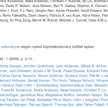
 Andriy Kovalchuk, Nada Kraševec, Christian P. Kubicek, Bo Liu, Andrew
s, David R. Nelson, Jens Nielsen, Berl R. Oakley, Stephen A. Osmani, 
 Peter J. Punt, F.J. Ram, Qinghu Ren, Xavier Robellet, Geoff Robson, 
, Norio Takeshita, Dave Ussery, Patricia A. van Kuyk, Hans Visser, Pete
Xiong, An Ping Zeng, Bernd W. Brandt, Michael J. Cornell, Cees A.M.J.
ai tudományok
idegen nyelvű folyóiratközlemény külföldi lapban
6 : 1 (2009), p. 2-13. -
Vinita
Deegan, Jennifer
Clutterbuck, John
Andersen, Mikael R.
Archer,
onan, John
Driessen, Arnold J. M.
Durek, Pawel
Espeso, Eduardo
Feke
 Carlos Garcia
Geysens, Steven
Goldman, Gustavo
Groot, Piet W. J. d
Bernard
Hofmann, Gerald
Homan, Tim
Horio, Tetsuya
Horiuchi, Hiroyuk
r)
Karányi Zsolt (1961-) (biostatisztikus, bioinformatikus)
Kato, Masashi
, Frans M.
Kovalchuk, Andriy
Kraševec, Nada
Kubicek, Christian P.
Liu,
ris biológus, genetikus)
Mos, Magdalena
Mullins, Jonathan
Nelson, Da
rzej
Paulsen, Ian
Pilsyk, Sebastian
Pócsi István (1961-) (vegyész)
Punt
Bernhard
Solingen, Piet van
Specht, Thomas
Sun, Jibin
Taheri-Talesh,