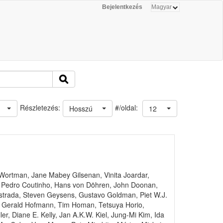
Bejelentkezés
#/oldal:
Részletezés:
Hosszú
12
 Wortman, Jane Mabey Gilsenan, Vinita Joardar,
s, Pedro Coutinho, Hans von Döhren, John Doonan,
Estrada, Steven Geysens, Gustavo Goldman, Piet W.J.
t, Gerald Hofmann, Tim Homan, Tetsuya Horio,
er, Diane E. Kelly, Jan A.K.W. Kiel, Jung-Mi Kim, Ida