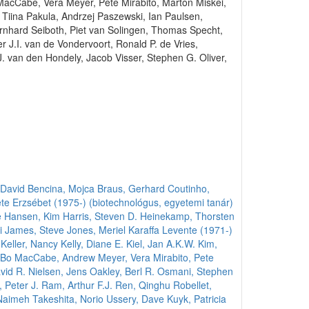
 MacCabe, Vera Meyer, Pete Mirabito, Márton Miskei,
Tiina Pakula, Andrzej Paszewski, Ian Paulsen,
Bernhard Seiboth, Piet van Solingen, Thomas Specht,
r J.I. van de Vondervoort, Ronald P. de Vries,
J. van den Hondely, Jacob Visser, Stephen G. Oliver,
 David
Bencina, Mojca
Braus, Gerhard
Coutinho,
te Erzsébet (1975-) (biotechnológus, egyetemi tanár)
e
Hansen, Kim
Harris, Steven D.
Heinekamp, Thorsten
i
James, Steve
Jones, Meriel
Karaffa Levente (1971-)
Keller, Nancy
Kelly, Diane E.
Kiel, Jan A.K.W.
Kim,
 Bo
MacCabe, Andrew
Meyer, Vera
Mirabito, Pete
vid R.
Nielsen, Jens
Oakley, Berl R.
Osmani, Stephen
, Peter J.
Ram, Arthur F.J.
Ren, Qinghu
Robellet,
 Naimeh
Takeshita, Norio
Ussery, Dave
Kuyk, Patricia