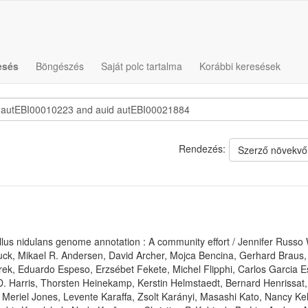
esés
Böngészés
Saját polc tartalma
Korábbi keresések
Rendezés:
Szerző növekvő
llus nidulans genome annotation : A community effort / Jennifer Russo
uck, Mikael R. Andersen, David Archer, Mojca Bencina, Gerhard Brau
rek, Eduardo Espeso, Erzsébet Fekete, Michel Flipphi, Carlos Garcia 
. Harris, Thorsten Heinekamp, Kerstin Helmstaedt, Bernard Henrissa
 Meriel Jones, Levente Karaffa, Zsolt Karányi, Masashi Kato, Nancy Kell