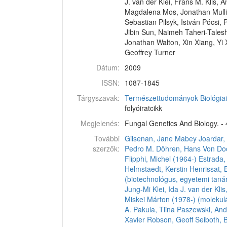
J. van der Klei, Frans M. Klis,
Magdalena Mos, Jonathan Mullin
Sebastian Pilsyk, István Pócsi,
Jibin Sun, Naimeh Taheri-Talesh
Jonathan Walton, Xin Xiang, Yi 
Geoffrey Turner
Dátum:
2009
ISSN:
1087-1845
Tárgyszavak:
Természettudományok
Biológi
folyóiratcikk
Megjelenés:
Fungal Genetics And Biology. - 4
További
Gilsenan, Jane Mabey
Joardar, 
szerzők:
Pedro M.
Döhren, Hans Von
Do
Flipphi, Michel (1964-)
Estrada,
Helmstaedt, Kerstin
Henrissat, 
(biotechnológus, egyetemi taná
Jung-Mi
Klei, Ida J. van der
Klis
Miskei Márton (1978-) (molekulá
A.
Pakula, Tiina
Paszewski, And
Xavier
Robson, Geoff
Seiboth, 