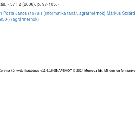
s. - 57 : 2 (2008), p. 97-105. -
r)
Posta János (1978-) (informatika tanár, agrármérnök)
Márkus Szilárd
950-) (agrármérnök)
Corvina könyvtári katalógus v11.6.16-SNAPSHOT
© 2024
Monguz kft.
Minden jog fenntartva