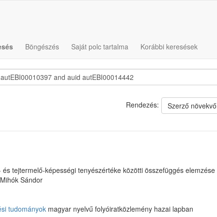
esés
Böngészés
Saját polc tartalma
Korábbi keresések
Rendezés:
Szerző növekvő
- és tejtermelő-képességi tenyészértéke közötti összefüggés elemzése 
, Mihók Sándor
tési tudományok
magyar nyelvű folyóiratközlemény hazai lapban