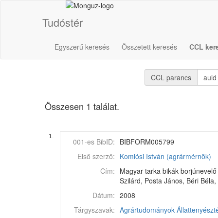
Tudóstér
Egyszerű keresés
Összetett keresés
CCL ker
CCL parancs
Összesen 1 találat.
1.
001-es BibID:
BIBFORM005799
Első szerző:
Komlósi István (agrármérnök)
Cím:
Magyar tarka bikák borjúnevelő
Szilárd, Posta János, Béri Béla
Dátum:
2008
Tárgyszavak:
Agrártudományok
Állattenyész