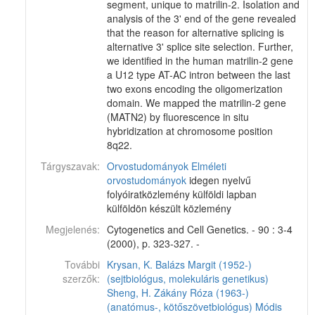
segment, unique to matrilin-2. Isolation and
analysis of the 3' end of the gene revealed
that the reason for alternative splicing is
alternative 3' splice site selection. Further,
we identified in the human matrilin-2 gene
a U12 type AT-AC intron between the last
two exons encoding the oligomerization
domain. We mapped the matrilin-2 gene
(MATN2) by fluorescence in situ
hybridization at chromosome position
8q22.
Tárgyszavak:
Orvostudományok
Elméleti
orvostudományok
idegen nyelvű
folyóiratközlemény külföldi lapban
külföldön készült közlemény
Megjelenés:
Cytogenetics and Cell Genetics. - 90 : 3-4
(2000), p. 323-327. -
További
Krysan, K.
Balázs Margit (1952-)
szerzők:
(sejtbiológus, molekuláris genetikus)
Sheng, H.
Zákány Róza (1963-)
(anatómus-, kötőszövetbiológus)
Módis