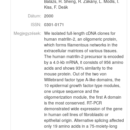
Balázs, H. Sheng, R. Zákány, L. Módis, I.
Kiss, F. Deák
Dátum:
2000
ISSN:
0301-0171
Megjegyzések:
We isolated full-length cDNA clones for
human matrilin-2, an oligomeric protein,
which forms filamentous networks in the
extracellular matrices of various tissues.
The human matrilin-2 precursor is encoded
by a 4.0-kb mRNA, it consists of 956 amino
acids and shows 93% similarity to the
mouse protein. Out of the two von
Willebrand factor type A-like domains, the
10 epidermal growth factor-type modules,
one unique sequence and the
oligomerization module, the first A domain
is the most conserved. RT-PCR
demonstrated wide expression of the gene
in human cell lines of fibroblastic or
epithelial origin. Alternative splicing affected
only 19 amino acids in a 75-moiety-long