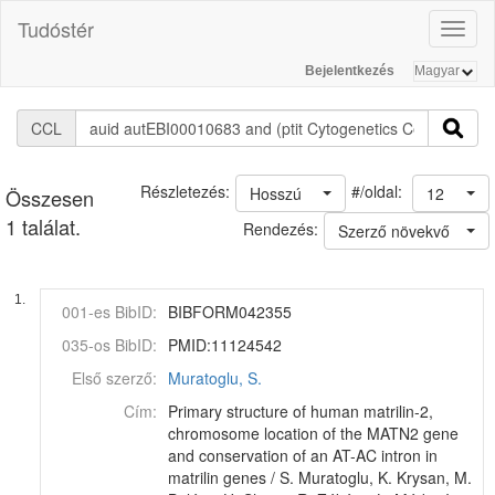
Tudóstér
Toggl
naviga
Bejelentkezés
CCL
#/oldal:
Részletezés:
Hosszú
12
Összesen
1 találat.
Rendezés:
Szerző növekvő
1.
001-es BibID:
BIBFORM042355
035-os BibID:
PMID:11124542
Első szerző:
Muratoglu, S.
Cím:
Primary structure of human matrilin-2,
chromosome location of the MATN2 gene
and conservation of an AT-AC intron in
matrilin genes / S. Muratoglu, K. Krysan, M.