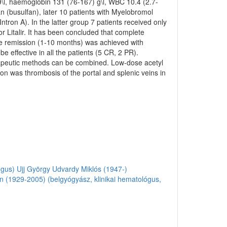
9\l, haemoglobin 131 (76-167) g\l, WBC 10.4 (2.7-
n (busulfan), later 10 patients with Myelobromol
Intron A). In the latter group 7 patients received only
r Litalir. It has been concluded that complete
ime remission (1-10 months) was achieved with
e effective in all the patients (5 CR, 2 PR).
herapeutic methods can be combined. Low-dose acetyl
tion was thrombosis of the portal and splenic veins in
ógus)
Ujj György
Udvardy Miklós (1947-)
 (1929-2005) (belgyógyász, klinikai hematológus,