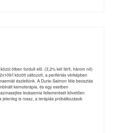
özül ötben fordult elő. (3,2% két férfi, három nő)
109/l között változott, a perifériás vérképben
naemiát észleltünk. A Durie-Salmon féle beosztás
kombinált kemoterápia, és egy esetben
plazmasejtes leukaemia felismerését követően
 jelenleg is rossz, a terápiás próbálkozások