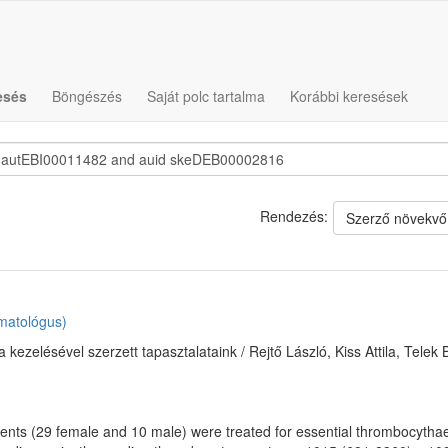
esés
Böngészés
Saját polc tartalma
Korábbi keresések
Rendezés:
Szerző növekvő
matológus)
kezelésével szerzett tapasztalataink / Rejtő László, Kiss Attila, Telek 
ts (29 female and 10 male) were treated for essential thrombocythaem