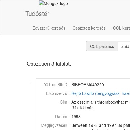
Tudóstér
Egyszerű keresés
Összetett keresés
CCL ker
CCL parancs
Összesen 3 találat.
1.
001-es BibID:
BIBFORM049220
Első szerző:
Rejtő László (belgyógyász, hae
Cím:
Az essentialis thrombocythaemia 
Rák Kálmán
Dátum:
1998
Megjegyzések:
Between 1978 and 1997 39 patien