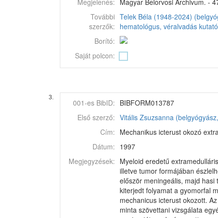
Megjelenés:
Magyar Belorvosi Archivum. - 47
További
Telek Béla (1948-2024) (belgy
szerzők:
hematológus, véralvadás kutató
Borító:
Saját polcon:
3.
001-es BibID:
BIBFORM013787
Első szerző:
Vitális Zsuzsanna (belgyógyász
Cím:
Mechanikus icterust okozó extra
Dátum:
1997
Megjegyzések:
Myeloid eredetű extramedulláris
illetve tumor formájában észlel
először meningeális, majd hasi 
kiterjedt folyamat a gyomorfal 
mechanicus icterust okozott. Az
minta szövettani vizsgálata egyé