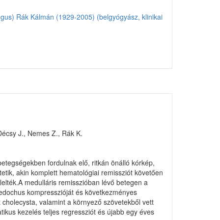
ógus)
Rák Kálmán (1929-2005) (belgyógyász, klinikai
 Décsy J., Nemes Z., Rák K.
etegségekben fordulnak elő, ritkán önálló kórkép,
tetik, akin komplett hematológiai remissziót követően
lelték.A medulláris remisszióban lévő betegen a
holedochus kompresszióját és következményes
t cholecysta, valamint a környező szövetekből vett
atikus kezelés teljes regressziót és újabb egy éves