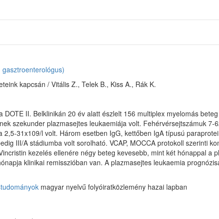
, gasztroenterológus)
eink kapcsán / Vitális Z., Telek B., Kiss A., Rák K.
 DOTE II. Belklinikán 20 év alatt észlelt 156 multiplex myelomás beteg k
ek szekunder plazmasejtes leukaemiája volt. Fehérvérsejtszámuk 7-62x
 2,5-31x109/l volt. Három esetben IgG, kettőben IgA típusú paraprotei
 pedig III/A stádiumba volt sorolható. VCAP, MOCCA protokoll szerinti 
Vincristin kezelés ellenére négy beteg kevesebb, mint két hónappal a 
ónapja klinikai remisszióban van. A plazmasejtes leukaemia prognózisa
ostudományok
magyar nyelvű folyóiratközlemény hazai lapban