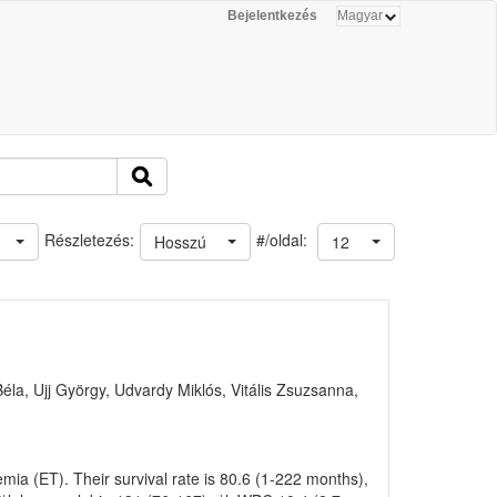
Bejelentkezés
#/oldal:
Részletezés:
Hosszú
12
Béla, Ujj György, Udvardy Miklós, Vitális Zsuzsanna,
ia (ET). Their survival rate is 80.6 (1-222 months),