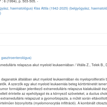
 : 6 (1994), p. 503-505. -
ógyász, haematológus)
Kiss Attila (1942-2025) (belgyógyász, haematol
)
, gasztroenterológus)
medulláris relapszus akut myeloid leukaemiában / Vitális Z., Telek B.,
 daganatok általában akut myeloid leukaemiában és myeloproliferatív b
hetők. A szerzők egy akut myeloid leukaemiás beteg kórtörténetét ismer
tumor formájában jelentkező extramedulláris relapszus kialakulását ész
mellett érintette az epehólyagot és a környező szöveteket, a ductus c
 extramedulláris relapszust a gyomorbiopszia, a műtét során eltávolítot
rtelműen bizonyította (myelomonocytás infiltráció). A kombinált citoszt