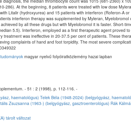
 the diagnosis, the median thrombocyte count was 1015 (681-2360) x 10
10-286). At the beginning, 8 patients were treated with low dose Mylera
with Litalir (hydroxyurea) and 15 patients with interferon (Roferon-A or 
 patients interferon therapy was supplemented by Myleran, Myelobromol o
 achieved by all these drugs but with Myelobromol it is faster. Short-t
edian 5.5). Interferon, employed as a first therapeutic agent proved to b
ry treatment was ineffective in 20-37.5 per cent of patients. These t
relieving complaints of hand and foot torpidity. The most severe complica
:10349322
ostudományok
magyar nyelvű folyóiratközlemény hazai lapban
plementum. - 51 : 2 (1998), p. 112-116. -
ógyász, haematológus)
Telek Béla (1948-2024) (belgyógyász, haematol
itális Zsuzsanna (1963-) (belgyógyász, gasztroenterológus)
Rák Kálmán
) tárolt változat