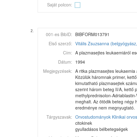
Saját polcon:
2.
001-es BibID:
BIBFORM013791
Első szerző:
Vitális Zsuzsanna (belgyógyász
Cím:
A plazmasejtes leukaemiáról eset
Dátum:
1994
Megjegyzések:
A ritka plazmasejtes leukaemia a
Közülük háromnak primer, kettőn
kimutatható plazmasejtek száma
szerint három beteg II/A, kettő
methylprednisolon-Adriablastin-
meghalt. Az ötödik beteg négy h
eredménye nem megnyugtató.
Tárgyszavak:
Orvostudományok
Klinikai orv
citokinek
gyulladásos bélbetegségek