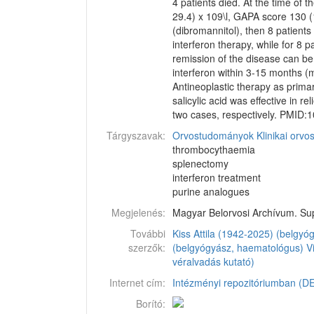
4 patients died. At the time of
29.4) x 109\l, GAPA score 130 (
(dibromannitol), then 8 patients 
interferon therapy, while for 8
remission of the disease can be
interferon within 3-15 months (m
Antineoplastic therapy as prima
salicylic acid was effective in 
two cases, respectively. PMID
Tárgyszavak:
Orvostudományok
Klinikai orv
thrombocythaemia
splenectomy
interferon treatment
purine analogues
Megjelenés:
Magyar Belorvosi Archívum. Sup
További
Kiss Attila (1942-2025) (belgy
szerzők:
(belgyógyász, haematológus)
V
véralvadás kutató)
Internet cím:
Intézményi repozitóriumban (DEA
Borító: