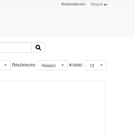
Bejelentkezés
#/oldal:
Részletezés:
Hosszú
12