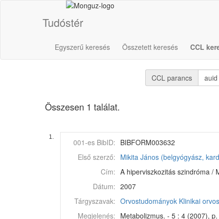
Tudóstér
Egyszerű keresés
Összetett keresés
CCL ker
CCL parancs
Összesen 1 találat.
1.
001-es BibID:
BIBFORM003632
Első szerző:
Mikita János (belgyógyász, kard
Cím:
A hiperviszkozitás szindróma / M
Dátum:
2007
Tárgyszavak:
Orvostudományok
Klinikai orv
Megjelenés:
Metabolizmus. - 5 : 4 (2007), p.