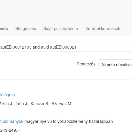
esés
Böngészés
Saját polc tartalma
Korábbi keresések
Rendezés:
Szerző növekvő
iológus)
ikita J., Tóth J., Kacska S., Szarvas M.
ostudományok
magyar nyelvű folyóiratközlemény hazai lapban
 243-249. -