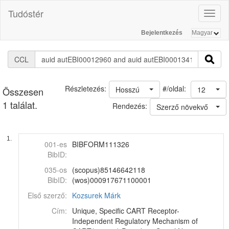
Tudóstér
Toggl
naviga
Bejelentkezés
CCL
#/oldal:
Részletezés:
Hosszú
12
Összesen
1 találat.
Rendezés:
Szerző növekvő
1.
001-es
BIBFORM111326
BibID:
035-os
(scopus)85146642118
BibID:
(wos)000917671100001
Első szerző:
Kozsurek Márk
Cím:
Unique, Specific CART Receptor-
Independent Regulatory Mechanism of