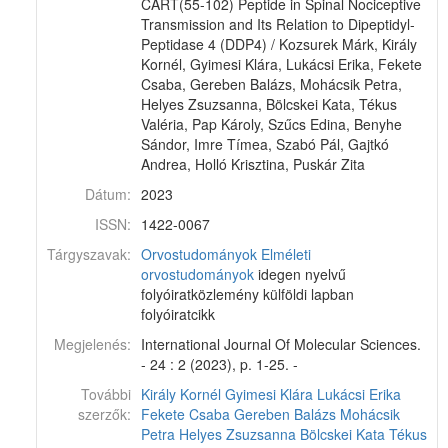
CART(55-102) Peptide in Spinal Nociceptive
Transmission and Its Relation to Dipeptidyl-
Peptidase 4 (DDP4) / Kozsurek Márk, Király
Kornél, Gyimesi Klára, Lukácsi Erika, Fekete
Csaba, Gereben Balázs, Mohácsik Petra,
Helyes Zsuzsanna, Bölcskei Kata, Tékus
Valéria, Pap Károly, Szűcs Edina, Benyhe
Sándor, Imre Tímea, Szabó Pál, Gajtkó
Andrea, Holló Krisztina, Puskár Zita
Dátum:
2023
ISSN:
1422-0067
Tárgyszavak:
Orvostudományok
Elméleti
orvostudományok
idegen nyelvű
folyóiratközlemény külföldi lapban
folyóiratcikk
Megjelenés:
International Journal Of Molecular Sciences.
- 24 : 2 (2023), p. 1-25. -
További
Király Kornél
Gyimesi Klára
Lukácsi Erika
szerzők:
Fekete Csaba
Gereben Balázs
Mohácsik
Petra
Helyes Zsuzsanna
Bölcskei Kata
Tékus