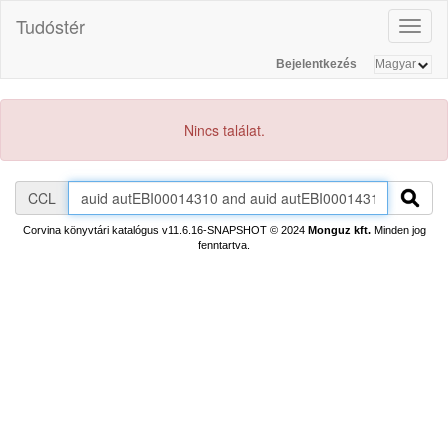
Tudóstér
Toggl
naviga
Bejelentkezés
Nincs találat.
CCL
Corvina könyvtári katalógus v11.6.16-SNAPSHOT
© 2024
Monguz kft.
Minden jog
fenntartva.