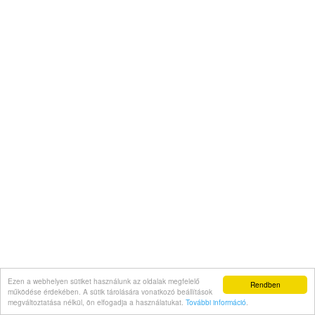
Ezen a webhelyen sütiket használunk az oldalak megfelelő
Rendben
működése érdekében. A sütik tárolására vonatkozó beállítások
megváltoztatása nélkül, ön elfogadja a használatukat.
További információ
.