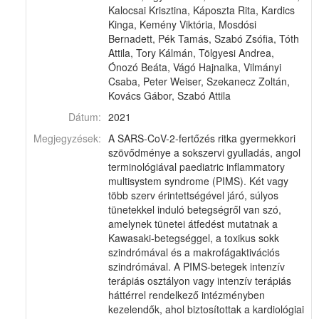
Kalocsai Krisztina, Káposzta Rita, Kardics
Kinga, Kemény Viktória, Mosdósi
Bernadett, Pék Tamás, Szabó Zsófia, Tóth
Attila, Tory Kálmán, Tölgyesi Andrea,
Ónozó Beáta, Vágó Hajnalka, Vilmányi
Csaba, Peter Weiser, Szekanecz Zoltán,
Kovács Gábor, Szabó Attila
Dátum:
2021
Megjegyzések:
A SARS-CoV-2-fertőzés ritka gyermekkori
szövődménye a sokszervi gyulladás, angol
terminológiával paediatric inflammatory
multisystem syndrome (PIMS). Két vagy
több szerv érintettségével járó, súlyos
tünetekkel induló betegségről van szó,
amelynek tünetei átfedést mutatnak a
Kawasaki-betegséggel, a toxikus sokk
szindrómával és a makrofágaktivációs
szindrómával. A PIMS-betegek intenzív
terápiás osztályon vagy intenzív terápiás
háttérrel rendelkező intézményben
kezelendők, ahol biztosítottak a kardiológiai