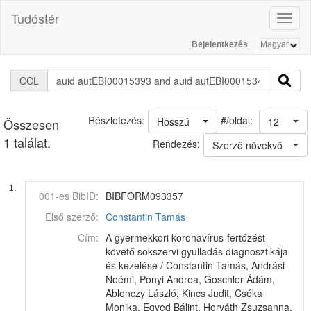
Tudóstér
Toggl
naviga
Bejelentkezés
CCL
#/oldal:
Részletezés:
Hosszú
12
Összesen
1 találat.
Rendezés:
Szerző növekvő
1.
001-es BibID:
BIBFORM093357
Első szerző:
Constantin Tamás
Cím:
A gyermekkori koronavírus-fertőzést
követő sokszervi gyulladás diagnosztikája
és kezelése / Constantin Tamás, Andrási
Noémi, Ponyi Andrea, Goschler Ádám,
Ablonczy László, Kincs Judit, Csóka
Monika, Egyed Bálint, Horváth Zsuzsanna,