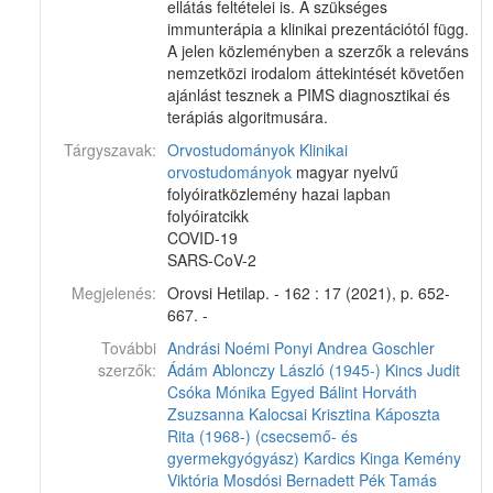
ellátás feltételei is. A szükséges
immunterápia a klinikai prezentációtól függ.
A jelen közleményben a szerzők a releváns
nemzetközi irodalom áttekintését követően
ajánlást tesznek a PIMS diagnosztikai és
terápiás algoritmusára.
Tárgyszavak:
Orvostudományok
Klinikai
orvostudományok
magyar nyelvű
folyóiratközlemény hazai lapban
folyóiratcikk
COVID-19
SARS-CoV-2
Megjelenés:
Orovsi Hetilap. - 162 : 17 (2021), p. 652-
667. -
További
Andrási Noémi
Ponyi Andrea
Goschler
szerzők:
Ádám
Ablonczy László (1945-)
Kincs Judit
Csóka Mónika
Egyed Bálint
Horváth
Zsuzsanna
Kalocsai Krisztina
Káposzta
Rita (1968-) (csecsemő- és
gyermekgyógyász)
Kardics Kinga
Kemény
Viktória
Mosdósi Bernadett
Pék Tamás