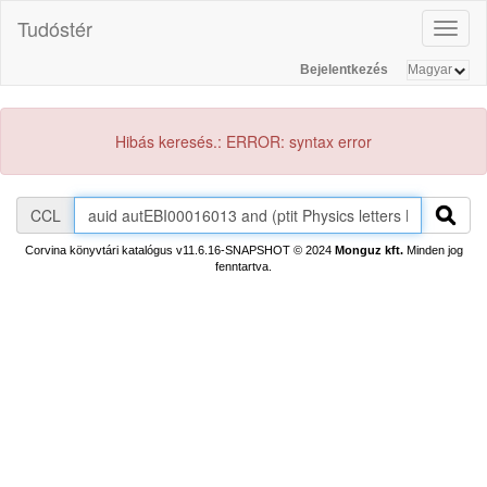
Tudóstér
Toggl
naviga
Bejelentkezés
Hibás keresés.: ERROR: syntax error
CCL
Corvina könyvtári katalógus v11.6.16-SNAPSHOT
© 2024
Monguz kft.
Minden jog
fenntartva.