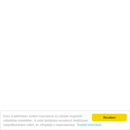
Ezen a webhelyen sütiket használunk az oldalak megfelelő
Rendben
működése érdekében. A sütik tárolására vonatkozó beállítások
megváltoztatása nélkül, ön elfogadja a használatukat.
További információ
.