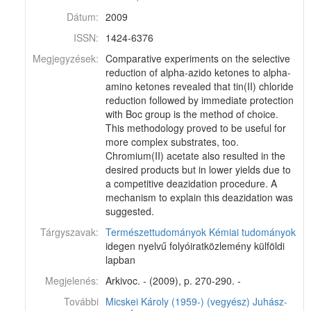
Dátum:
2009
ISSN:
1424-6376
Megjegyzések:
Comparative experiments on the selective
reduction of alpha-azido ketones to alpha-
amino ketones revealed that tin(II) chloride
reduction followed by immediate protection
with Boc group is the method of choice.
This methodology proved to be useful for
more complex substrates, too.
Chromium(II) acetate also resulted in the
desired products but in lower yields due to
a competitive deazidation procedure. A
mechanism to explain this deazidation was
suggested.
Tárgyszavak:
Természettudományok
Kémiai tudományok
idegen nyelvű folyóiratközlemény külföldi
lapban
Megjelenés:
Arkivoc. - (2009), p. 270-290. -
További
Micskei Károly (1959-) (vegyész)
Juhász-