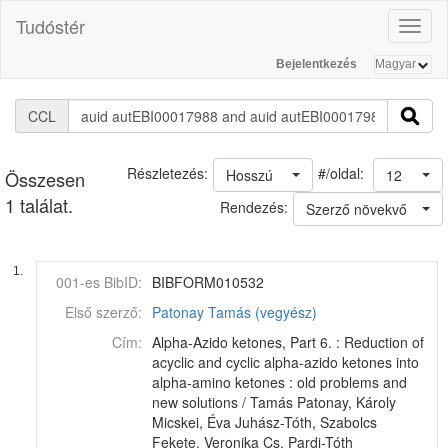
Tudóstér
Toggl
naviga
Bejelentkezés
CCL
#/oldal:
Részletezés:
Hosszú
12
Összesen
1 találat.
Rendezés:
Szerző növekvő
1.
001-es BibID:
BIBFORM010532
Első szerző:
Patonay Tamás (vegyész)
Cím:
Alpha-Azido ketones, Part 6. : Reduction of
acyclic and cyclic alpha-azido ketones into
alpha-amino ketones : old problems and
new solutions / Tamás Patonay, Károly
Micskei, Éva Juhász-Tóth, Szabolcs
Fekete, Veronika Cs. Pardi-Tóth