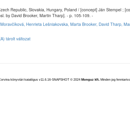
Czech Republic, Slovakia, Hungary, Poland / [concept] Ján Stempel ; [co
sl. by David Brooker, Martin Tharp]. - p. 105-109. -
Moravčíková, Henrieta
Lešniakovska, Marta
Brooker, David
Tharp, Mar
) tárolt változat
Corvina könyvtári katalógus v11.6.16-SNAPSHOT
© 2024
Monguz kft.
Minden jog fenntartva