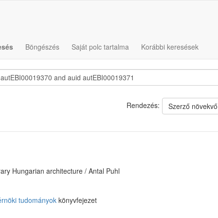
esés
Böngészés
Saját polc tartalma
Korábbi keresések
Rendezés:
Szerző növekvő
ary Hungarian architecture / Antal Puhl
érnöki tudományok
könyvfejezet