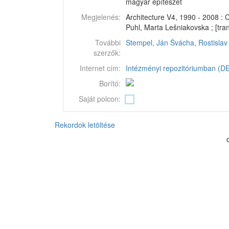
magyar építészet
Megjelenés:
Architecture V4, 1990 - 2008 : 
Puhl, Marta Lešniakovska ; [tran
További
Stempel, Ján
Švácha, Rostislav
szerzők:
Internet cím:
Intézményi repozitóriumban (DEA
Borító:
Saját polcon:
Rekordok letöltése