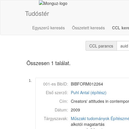
Tudóstér
Egyszerű keresés
Összetett keresés
CCL ker
CCL parancs
Összesen 1 találat.
1.
001-es BibID:
BIBFORM012264
Első szerző:
Puhl Antal (építész)
Cím:
Creators' attitudes in contempor
Dátum:
2009
Tárgyszavak:
Műszaki tudományok
Építészm
alkotói magatartás