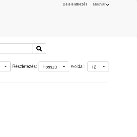
Bejelentkezés
#/oldal:
Részletezés:
Hosszú
12