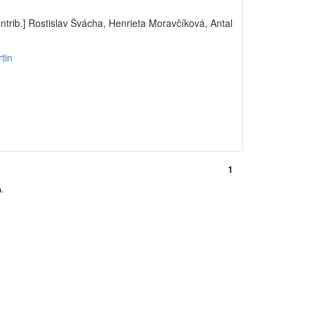
ntrib.] Rostislav Švácha, Henrieta Moravčíková, Antal
tin
1
.