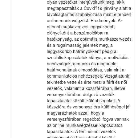
olyan vezetőket interjúvoltunk meg, akik
megtapasztalták a Covid?19-járvány alatt a
távolságtartás szabályozása miatt elrendelt
online munkavégzést. Eredmények: Az
otthoni munkavégzés leggyakoribb
előnyeiként a beszámolókban a
hatékonyság, az optimális munkaszervezés
és a rugalmasság jelentek meg, a
leggyakoribb hátrányokként pedig a
szociális kapcsolatok hiánya, a motivációs
nehézségek, a munka és magánélet
határvonalának elmosódása, valamint a
kommunikációs nehézségek. Vizsgálatunk
tekintetbe vette és értelmezi a férfi és női
vezetők, valamint a közszférában, illetve
versenyszférában dolgozó vezetők
tapasztalatai közötti különbségeket. A
közszféra és versenyszféra különbségei jól
magyarázhatók azzal, hogy a
versenyszférában régebbtől fogva vannak
az online munkavégzéssel kapcsolatos
tapasztalatok. A férfi és női vezetők
véleményei és tapasztalatai közötti