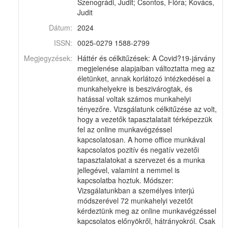
Szenográdi, Judit; Csontos, Flóra; Kovács,
Judit
Dátum:
2024
ISSN:
0025-0279 1588-2799
Megjegyzések:
Háttér és célkitűzések: A Covid?19-járvány
megjelenése alapjaiban változtatta meg az
életünket, annak korlátozó intézkedései a
munkahelyekre is beszivárogtak, és
hatással voltak számos munkahelyi
tényezőre. Vizsgálatunk célkitűzése az volt,
hogy a vezetők tapasztalatait térképezzük
fel az online munkavégzéssel
kapcsolatosan. A home office munkával
kapcsolatos pozitív és negatív vezetői
tapasztalatokat a szervezet és a munka
jellegével, valamint a nemmel is
kapcsolatba hoztuk. Módszer:
Vizsgálatunkban a személyes interjú
módszerével 72 munkahelyi vezetőt
kérdeztünk meg az online munkavégzéssel
kapcsolatos előnyökről, hátrányokról. Csak