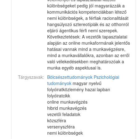
különbségeket pedig jól magyarázzák a
kommunikációs kompetenciákban létező
nemi különbségek, a férfiak racionalitását
hangsúlyozó sztereotípiák és az otthonról
eljáró ágentikus férfi nemi szerepek.
Következtetések: A vezetők tapasztalatai
alapján az online munkaformának jelentős
hatásai vannak mind a munkavégzésre,
mind a munkavállalókra, azonban az erről
való vélekedésekben meghatározóak a
munka egyéb aspektusai is.
Tárgyszavak:
Bölcsészettudományok
Pszichológiai
tudományok
magyar nyelvű
folyóiratközlemény hazai lapban
folyóiratcikk
online munkavégzés
hibrid munkavégzés
vezetői feladatok
közszféra
versenyszféra
nemi különbségek