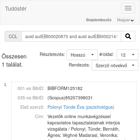
Tudóstér
Toggl
naviga
Bejelentkezés
CCL
#/oldal:
Részletezés:
Hosszú
12
Összesen
1 találat.
Rendezés:
Szerző növekvő
1.
001-es BibID:
BIBFORM125182
035-os BibID:
(Scopus)85207398031
Első szerző:
Polonyi Tünde Éva (pszichológus)
Cím:
Vezetők online munkavégzéssel
kapcsolatos tapasztalatainak interjús
vizsgálata / Polonyi, Tünde; Bernáth,
Ágnes; Véghné Madarasi, Veronika;