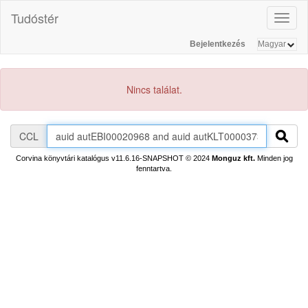
Tudóstér
Toggl
naviga
Bejelentkezés
Nincs találat.
CCL
Corvina könyvtári katalógus v11.6.16-SNAPSHOT
© 2024
Monguz kft.
Minden jog
fenntartva.