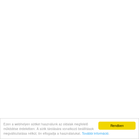
Ezen a webhelyen sütiket használunk az oldalak megfelelő
Rendben
működése érdekében. A sütik tárolására vonatkozó beállítások
megváltoztatása nélkül, ön elfogadja a használatukat.
További információ
.