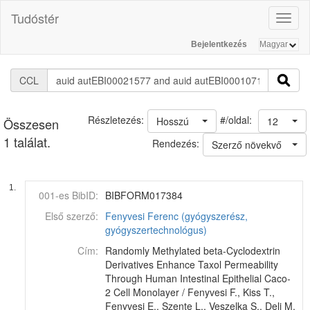
Tudóstér
Toggl
naviga
Bejelentkezés
CCL
#/oldal:
Részletezés:
Hosszú
12
Összesen
1 találat.
Rendezés:
Szerző növekvő
1.
001-es BibID:
BIBFORM017384
Első szerző:
Fenyvesi Ferenc (gyógyszerész,
gyógyszertechnológus)
Cím:
Randomly Methylated beta-Cyclodextrin
Derivatives Enhance Taxol Permeability
Through Human Intestinal Epithelial Caco-
2 Cell Monolayer / Fenyvesi F., Kiss T.,
Fenyvesi E., Szente L., Veszelka S., Deli M.