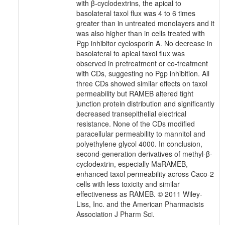
with β-cyclodextrins, the apical to
basolateral taxol flux was 4 to 6 times
greater than in untreated monolayers and it
was also higher than in cells treated with
Pgp inhibitor cyclosporin A. No decrease in
basolateral to apical taxol flux was
observed in pretreatment or co-treatment
with CDs, suggesting no Pgp inhibition. All
three CDs showed similar effects on taxol
permeability but RAMEB altered tight
junction protein distribution and significantly
decreased transepithelial electrical
resistance. None of the CDs modified
paracellular permeability to mannitol and
polyethylene glycol 4000. In conclusion,
second-generation derivatives of methyl-β-
cyclodextrin, especially MaRAMEB,
enhanced taxol permeability across Caco-2
cells with less toxicity and similar
effectiveness as RAMEB. © 2011 Wiley-
Liss, Inc. and the American Pharmacists
Association J Pharm Sci.