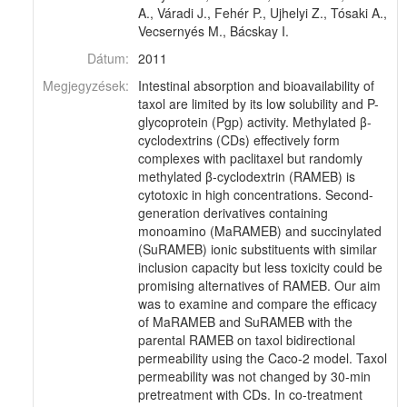
A., Váradi J., Fehér P., Ujhelyi Z., Tósaki A.,
Vecsernyés M., Bácskay I.
Dátum:
2011
Megjegyzések:
Intestinal absorption and bioavailability of
taxol are limited by its low solubility and P-
glycoprotein (Pgp) activity. Methylated β-
cyclodextrins (CDs) effectively form
complexes with paclitaxel but randomly
methylated β-cyclodextrin (RAMEB) is
cytotoxic in high concentrations. Second-
generation derivatives containing
monoamino (MaRAMEB) and succinylated
(SuRAMEB) ionic substituents with similar
inclusion capacity but less toxicity could be
promising alternatives of RAMEB. Our aim
was to examine and compare the efficacy
of MaRAMEB and SuRAMEB with the
parental RAMEB on taxol bidirectional
permeability using the Caco-2 model. Taxol
permeability was not changed by 30-min
pretreatment with CDs. In co-treatment