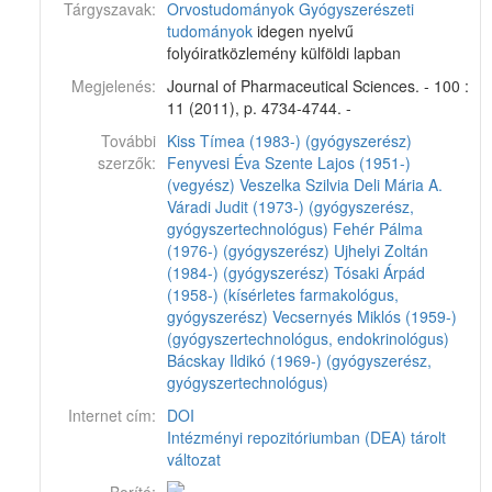
Tárgyszavak:
Orvostudományok
Gyógyszerészeti
tudományok
idegen nyelvű
folyóiratközlemény külföldi lapban
Megjelenés:
Journal of Pharmaceutical Sciences. - 100 :
11 (2011), p. 4734-4744. -
További
Kiss Tímea (1983-) (gyógyszerész)
szerzők:
Fenyvesi Éva
Szente Lajos (1951-)
(vegyész)
Veszelka Szilvia
Deli Mária A.
Váradi Judit (1973-) (gyógyszerész,
gyógyszertechnológus)
Fehér Pálma
(1976-) (gyógyszerész)
Ujhelyi Zoltán
(1984-) (gyógyszerész)
Tósaki Árpád
(1958-) (kísérletes farmakológus,
gyógyszerész)
Vecsernyés Miklós (1959-)
(gyógyszertechnológus, endokrinológus)
Bácskay Ildikó (1969-) (gyógyszerész,
gyógyszertechnológus)
Internet cím:
DOI
Intézményi repozitóriumban (DEA) tárolt
változat