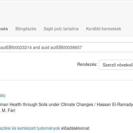
esés
Böngészés
Saját polc tartalma
Korábbi keresések
Rendezés:
Szerző növekvő
ök)
Human Health through Soils under Climate Changes / Hassan El-Ramady,
, M. Fári
ztési és kertészeti tudományok
előadáskivonat