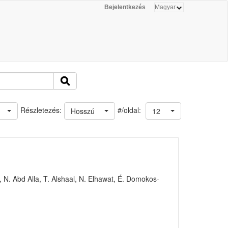
Bejelentkezés
#/oldal:
Részletezés:
Hosszú
12
 N. Abd Alla, T. Alshaal, N. Elhawat, É. Domokos-