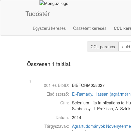
Tudóstér
Egyszerű keresés
Összetett keresés
CCL ker
CCL parancs
Összesen 1 találat.
1.
001-es BibID:
BIBFORM058327
Első szerző:
El-Ramady, Hassan (agrármérn
Cím:
Selenium : its Implications to 
Szabolcsy, J. Prokisch, A. Sztrik
Dátum:
2014
Tárgyszavak:
Agrártudományok
Növénytermes