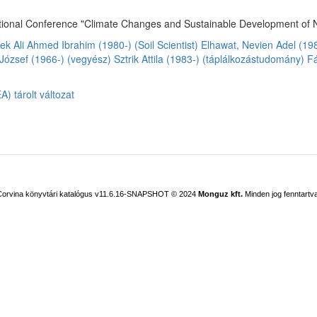
tional Conference "Climate Changes and Sustainable Development of Nat
ek Ali Ahmed Ibrahim (1980-) (Soil Scientist)
Elhawat, Nevien Adel (19
József (1966-) (vegyész)
Sztrik Attila (1983-) (táplálkozástudomány)
Fá
) tárolt változat
Corvina könyvtári katalógus v11.6.16-SNAPSHOT
© 2024
Monguz kft.
Minden jog fenntartva