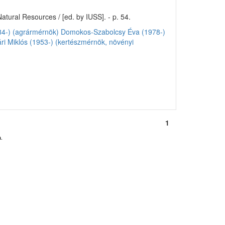
ural Resources / [ed. by IUSS]. - p. 54.
84-) (agrármérnök)
Domokos-Szabolcsy Éva (1978-)
ri Miklós (1953-) (kertészmérnök, növényi
1
.