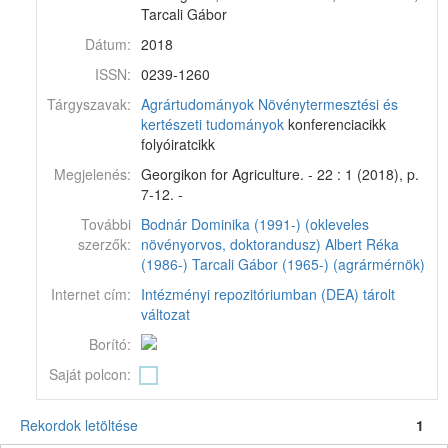
Tarcali Gábor
Dátum:
2018
ISSN:
0239-1260
Tárgyszavak:
Agrártudományok
Növénytermesztési és
kertészeti tudományok
konferenciacikk
folyóiratcikk
Megjelenés:
Georgikon for Agriculture. - 22 : 1 (2018), p.
7-12. -
További
Bodnár Dominika (1991-) (okleveles
szerzők:
növényorvos, doktorandusz)
Albert Réka
(1986-)
Tarcali Gábor (1965-) (agrármérnök)
Internet cím:
Intézményi repozitóriumban (DEA) tárolt
változat
Borító:
Saját polcon:
Rekordok letöltése
1