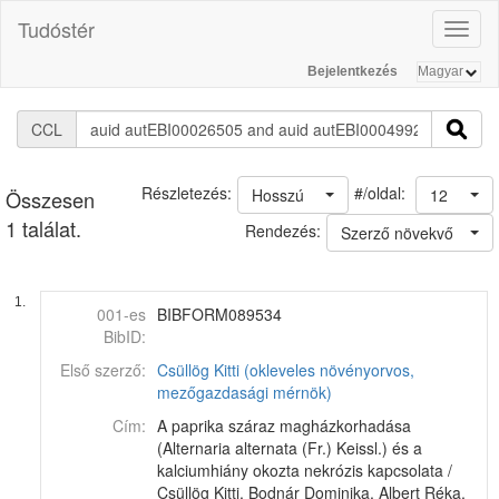
Tudóstér
Toggl
naviga
Bejelentkezés
CCL
#/oldal:
Részletezés:
Hosszú
12
Összesen
1 találat.
Rendezés:
Szerző növekvő
1.
001-es
BIBFORM089534
BibID:
Első szerző:
Csüllög Kitti (okleveles növényorvos,
mezőgazdasági mérnök)
Cím:
A paprika száraz magházkorhadása
(Alternaria alternata (Fr.) Keissl.) és a
kalciumhiány okozta nekrózis kapcsolata /
Csüllög Kitti, Bodnár Dominika, Albert Réka,