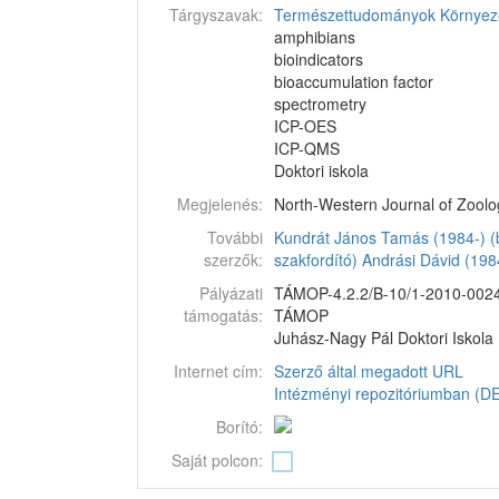
Tárgyszavak:
Természettudományok
Környez
amphibians
bioindicators
bioaccumulation factor
spectrometry
ICP-OES
ICP-QMS
Doktori iskola
Megjelenés:
North-Western Journal of Zoology
További
Kundrát János Tamás (1984-) (
szerzők:
szakfordító)
Andrási Dávid (198
Pályázati
TÁMOP-4.2.2/B-10/1-2010-002
támogatás:
TÁMOP
Juhász-Nagy Pál Doktori Iskola
Internet cím:
Szerző által megadott URL
Intézményi repozitóriumban (DEA
Borító:
Saját polcon: