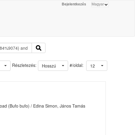
Bejelentkezés
#/oldal:
Részletezés:
Hosszú
12
 toad (Bufo bufo) / Edina Simon, János Tamás