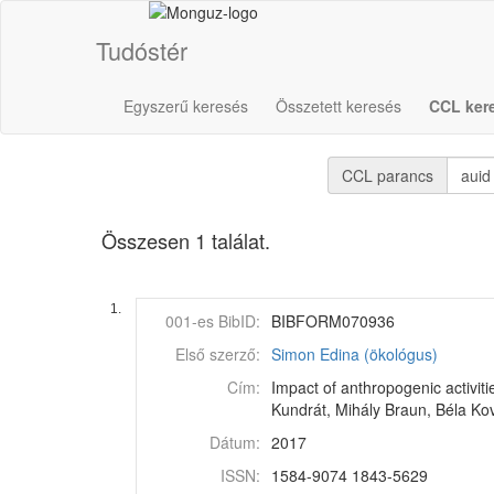
Tudóstér
Egyszerű keresés
Összetett keresés
CCL ker
CCL parancs
Összesen 1 találat.
1.
001-es BibID:
BIBFORM070936
Első szerző:
Simon Edina (ökológus)
Cím:
Impact of anthropogenic activit
Kundrát, Mihály Braun, Béla Ko
Dátum:
2017
ISSN:
1584-9074 1843-5629