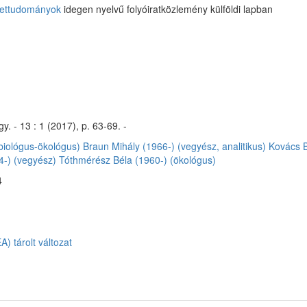
ettudományok
idegen nyelvű folyóiratközlemény külföldi lapban
. - 13 : 1 (2017), p. 63-69. -
biológus-ökológus)
Braun Mihály (1966-) (vegyész, analitikus)
Kovács B
4-) (vegyész)
Tóthmérész Béla (1960-) (ökológus)
4
) tárolt változat