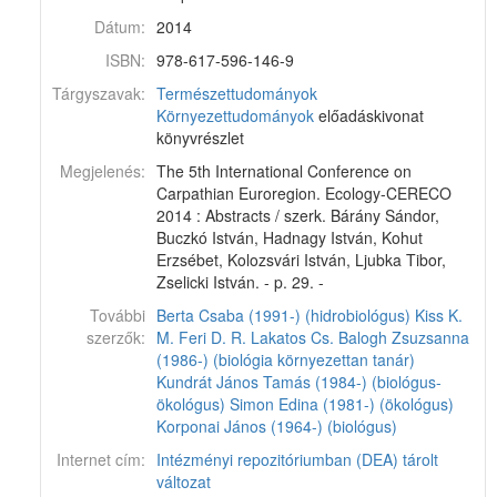
Dátum:
2014
ISBN:
978-617-596-146-9
Tárgyszavak:
Természettudományok
Környezettudományok
előadáskivonat
könyvrészlet
Megjelenés:
The 5th International Conference on
Carpathian Euroregion. Ecology-CERECO
2014 : Abstracts / szerk. Bárány Sándor,
Buczkó István, Hadnagy István, Kohut
Erzsébet, Kolozsvári István, Ljubka Tibor,
Zselicki István. - p. 29. -
További
Berta Csaba (1991-) (hidrobiológus)
Kiss K.
szerzők:
M.
Feri D. R.
Lakatos Cs.
Balogh Zsuzsanna
(1986-) (biológia környezettan tanár)
Kundrát János Tamás (1984-) (biológus-
ökológus)
Simon Edina (1981-) (ökológus)
Korponai János (1964-) (biológus)
Internet cím:
Intézményi repozitóriumban (DEA) tárolt
változat