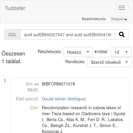
Tudóstér
Toggl
naviga
Bejelentkezés
CCL
#/oldal:
Részletezés:
Hosszú
12
Összesen
1 találat.
Rendezés:
Szerző növekvő
1.
001-es
BIBFORM071078
BibID:
Első szerző:
Gyulai István (biológus)
Cím:
Recolonization research in oxbow lakes of
river Tisza based on Cladocera taxa / Gyulai
I., Berta Cs., Kiss K. M., Feri D. R., Lakatos
Cs., Balogh Zs., Kundrát J. T., Simon E.,
Korponai J.