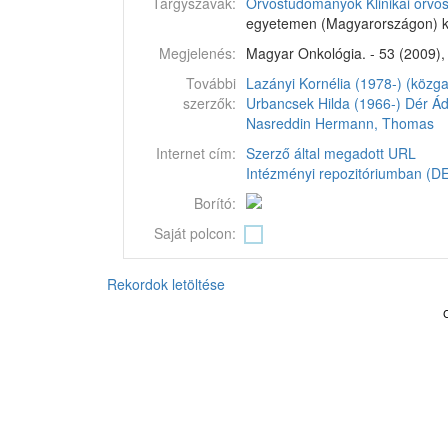
Tárgyszavak:
Orvostudományok
Klinikai orv
egyetemen (Magyarországon) k
Megjelenés:
Magyar Onkológia. - 53 (2009), 
További
Lazányi Kornélia (1978-) (közg
szerzők:
Urbancsek Hilda (1966-)
Dér Á
Nasreddin
Hermann, Thomas
Internet cím:
Szerző által megadott URL
Intézményi repozitóriumban (DEA
Borító:
Saját polcon:
Rekordok letöltése