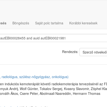
esés
Böngészés
Saját polc tartalma
Korábbi keresések
Rendezés:
Szerző növekvő
a, radiológus, szülész-nőgyógyász, onkológus)
ben indukciós kemoterápiát követő radiokemoterápia tervezésénél az 
amyuk Andrij, Wolf Günter, Tokalov Sergej, Kvasny Slavomir, Zöphel Kl
orváth Ákos, Csere Péter, Abolmaali Nasreddin, Hermann Thomas