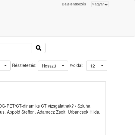
Bejelentkezés
#/oldal:
Részletezés:
Hosszú
12
FDG-PET/CT-dinamiks CT vizsgálatnak? / Szluha
aus, Appold Steffen, Adamecz Zsolt, Urbancsek Hilda,