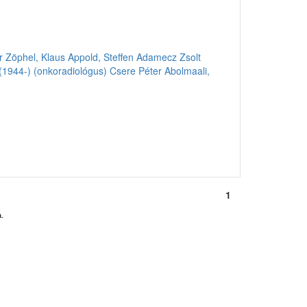
r
Zöphel, Klaus
Appold, Steffen
Adamecz Zsolt
(1944-) (onkoradiológus)
Csere Péter
Abolmaali,
1
.