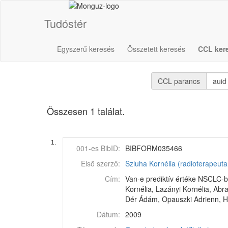
Tudóstér
Egyszerű keresés
Összetett keresés
CCL ker
CCL parancs
Összesen 1 találat.
1.
001-es BibID:
BIBFORM035466
Első szerző:
Szluha Kornélia (radioterapeut
Cím:
Van-e prediktív értéke NSCLC-
Kornélia, Lazányi Kornélia, Abr
Dér Ádám, Opauszki Adrienn, H
Dátum:
2009