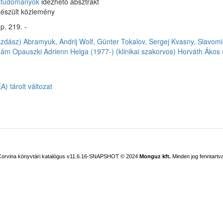
ostudományok
idézhető absztrakt
észült közlemény
p. 219. -
azdász)
Abramyuk, Andrij
Wolf, Günter
Tokalov, Sergej
Kvasny, Slavomi
dám
Opauszki Adrienn Helga (1977-) (klinikai szakorvos)
Horváth Ákos 
) tárolt változat
Corvina könyvtári katalógus v11.6.16-SNAPSHOT
© 2024
Monguz kft.
Minden jog fenntartva