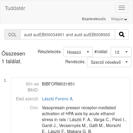
Tudóstér
Toggl
naviga
Bejelentkezés
CCL
#/oldal:
Részletezés:
Hosszú
12
Összesen
1 találat.
Rendezés:
Szerző növekvő
1.
001-es
BIBFORM031851
BibID:
Első szerző:
László Ferenc A.
Cím:
Vasopressin pressor receptor-mediated
activation of HPA axis by acute ethanol
stress in rats / László F. A., Varga C., Pávó I.,
Gardi J., Vecsernyés M., Gálfi M., Morschl
E., László F., Makara G. B.