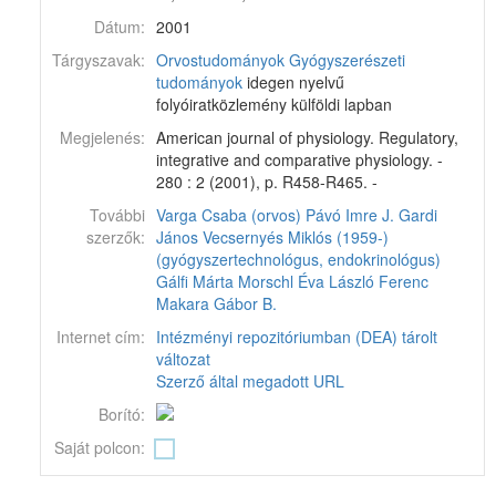
Dátum:
2001
Tárgyszavak:
Orvostudományok
Gyógyszerészeti
tudományok
idegen nyelvű
folyóiratközlemény külföldi lapban
Megjelenés:
American journal of physiology. Regulatory,
integrative and comparative physiology. -
280 : 2 (2001), p. R458-R465. -
További
Varga Csaba (orvos)
Pávó Imre J.
Gardi
szerzők:
János
Vecsernyés Miklós (1959-)
(gyógyszertechnológus, endokrinológus)
Gálfi Márta
Morschl Éva
László Ferenc
Makara Gábor B.
Internet cím:
Intézményi repozitóriumban (DEA) tárolt
változat
Szerző által megadott URL
Borító:
Saját polcon: