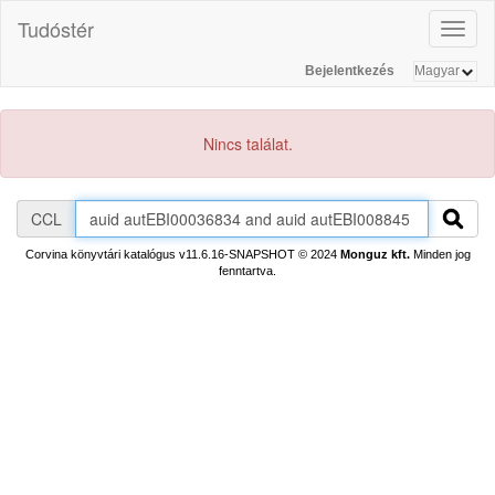
Tudóstér
Toggl
naviga
Bejelentkezés
Nincs találat.
CCL
Corvina könyvtári katalógus v11.6.16-SNAPSHOT
© 2024
Monguz kft.
Minden jog
fenntartva.