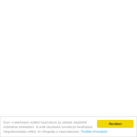
Ezen a webhelyen sütiket használunk az oldalak megfelelő
Rendben
működése érdekében. A sütik tárolására vonatkozó beállítások
megváltoztatása nélkül, ön elfogadja a használatukat.
További információ
.