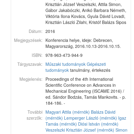
Krisztián József Veszelszki, Attila Simon,
Gábor Jakabóczki, Anikó Barbara Németh,
Viktória Ilona Kovács, Gyula Dávid Lovadi,
Krisztián László Zilahi, Kristóf Balázs Sipos
Dátum:
2016
Megjegyzések:
Konferencia helye, ideje: Debrecen,
Magyarország, 2016.10.13-2016.10.15.
ISBN:
978-963-473-944-9
Tárgyszavak:
Műszaki tudományok
Gépészeti
tudományok
tanulmány, értekezés
Megjelenés:
Proceedings of the 4th International
Scientific Conference on Advances in
Mechanical Engineering (ISCAME 2016) /
ed. Sándor Bodzás, Tamás Mankovits. - p.
184-186. -
További
Magyari Attila (mérnök)
Balázs Dávid
szerzők:
(mérnök)
Lemperger László (mérnök)
Igaz
Tamás (mérnök)
Diósi István (mérnök)
Veszelszki Krisztián József (mérnök)
Simon