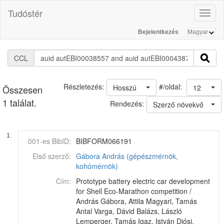
Tudóstér
Toggl
naviga
Bejelentkezés
CCL
#/oldal:
Részletezés:
Hosszú
12
Összesen
1 találat.
Rendezés:
Szerző növekvő
1.
001-es BibID:
BIBFORM066191
Első szerző:
Gábora András (gépészmérnök,
kohómérnök)
Cím:
Prototype battery electric car development
for Shell Eco-Marathon competition /
András Gábora, Attila Magyari, Tamás
Antal Varga, Dávid Balázs, László
Lemperger, Tamás Igaz, István Diósi,