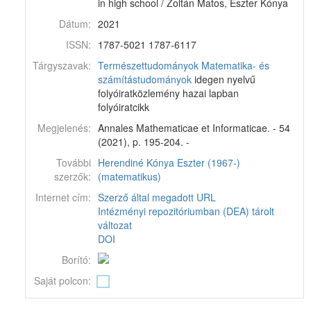
in high school / Zoltán Matos, Eszter Kónya
Dátum:
2021
ISSN:
1787-5021 1787-6117
Tárgyszavak:
Természettudományok
Matematika- és
számítástudományok
idegen nyelvű
folyóiratközlemény hazai lapban
folyóiratcikk
Megjelenés:
Annales Mathematicae et Informaticae. - 54
(2021), p. 195-204. -
További
Herendiné Kónya Eszter (1967-)
szerzők:
(matematikus)
Internet cím:
Szerző által megadott URL
Intézményi repozitóriumban (DEA) tárolt
változat
DOI
Borító:
Saját polcon: