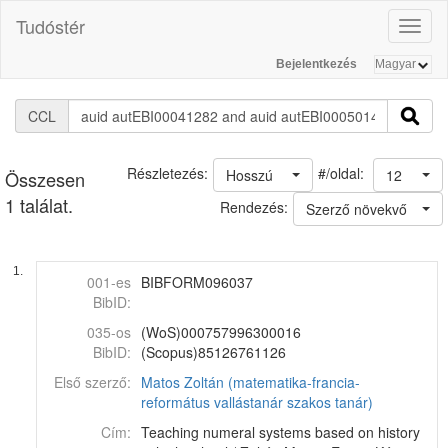
Tudóstér
Toggl
naviga
Bejelentkezés
CCL
#/oldal:
Részletezés:
Hosszú
12
Összesen
1 találat.
Rendezés:
Szerző növekvő
1.
001-es
BIBFORM096037
BibID:
035-os
(WoS)000757996300016
BibID:
(Scopus)85126761126
Első szerző:
Matos Zoltán (matematika-francia-
református vallástanár szakos tanár)
Cím:
Teaching numeral systems based on history