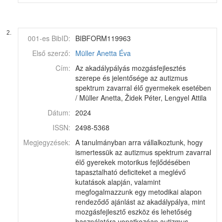
2.
001-es BibID:
BIBFORM119963
Első szerző:
Müller Anetta Éva
Cím:
Az akadálypályás mozgásfejlesztés
szerepe és jelentősége az autizmus
spektrum zavarral élő gyermekek esetében
/ Müller Anetta, Židek Péter, Lengyel Attila
Dátum:
2024
ISSN:
2498-5368
Megjegyzések:
A tanulmányban arra vállalkoztunk, hogy
ismertessük az autizmus spektrum zavarral
élő gyerekek motorikus fejlődésében
tapasztalható deficiteket a meglévő
kutatások alapján, valamint
megfogalmazzunk egy metodikai alapon
rendeződő ajánlást az akadálypálya, mint
mozgásfejlesztő eszköz és lehetőség
használatára vonatkozóan autizmus