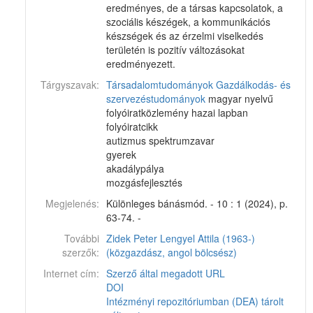
eredményes, de a társas kapcsolatok, a
szociális készégek, a kommunikációs
készségek és az érzelmi viselkedés
területén is pozitív változásokat
eredményezett.
Tárgyszavak:
Társadalomtudományok
Gazdálkodás- és
szervezéstudományok
magyar nyelvű
folyóiratközlemény hazai lapban
folyóiratcikk
autizmus spektrumzavar
gyerek
akadálypálya
mozgásfejlesztés
Megjelenés:
Különleges bánásmód. - 10 : 1 (2024), p.
63-74. -
További
Zidek Peter
Lengyel Attila (1963-)
szerzők:
(közgazdász, angol bölcsész)
Internet cím:
Szerző által megadott URL
DOI
Intézményi repozitóriumban (DEA) tárolt