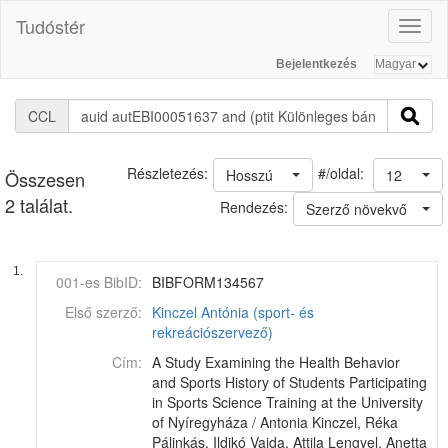
Tudóstér
Toggl
naviga
Bejelentkezés
CCL
#/oldal:
Részletezés:
Hosszú
12
Összesen
2 találat.
Rendezés:
Szerző növekvő
1.
001-es BibID:
BIBFORM134567
Első szerző:
Kinczel Antónia (sport- és
rekreációszervező)
Cím:
A Study Examining the Health Behavior
and Sports History of Students Participating
in Sports Science Training at the University
of Nyíregyháza / Antonia Kinczel, Réka
Pálinkás, Ildikó Vajda, Attila Lengyel, Anetta