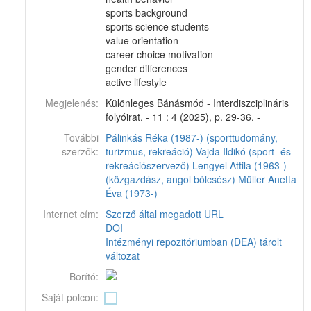
sports background
sports science students
value orientation
career choice motivation
gender differences
active lifestyle
Megjelenés:
Különleges Bánásmód - Interdiszciplináris
folyóirat. - 11 : 4 (2025), p. 29-36. -
További
Pálinkás Réka (1987-) (sporttudomány,
szerzők:
turizmus, rekreáció)
Vajda Ildikó (sport- és
rekreációszervező)
Lengyel Attila (1963-)
(közgazdász, angol bölcsész)
Müller Anetta
Éva (1973-)
Internet cím:
Szerző által megadott URL
DOI
Intézményi repozitóriumban (DEA) tárolt
változat
Borító:
Saját polcon: