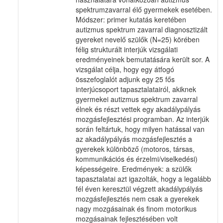
spektrumzavarral élő gyermekek esetében.
Módszer: primer kutatás keretében
autizmus spektrum zavarral diagnosztizált
gyereket nevelő szülők (N=25) körében
félig strukturált interjúk vizsgálati
eredményeinek bemutatására került sor. A
vizsgálat célja, hogy egy átfogó
összefoglalót adjunk egy 25 fős
interjúcsoport tapasztalatairól, akiknek
gyermekei autizmus spektrum zavarral
élnek és részt vettek egy akadálypályás
mozgásfejlesztési programban. Az interjúk
során feltártuk, hogy milyen hatással van
az akadálypályás mozgásfejlesztés a
gyerekek különböző (motoros, társas,
kommunikációs és érzelmi/viselkedési)
képességeire. Eredmények: a szülők
tapasztalatai azt igazolták, hogy a legalább
fél éven keresztül végzett akadálypályás
mozgásfejlesztés nem csak a gyerekek
nagy mozgásainak és finom motorikus
mozgásainak fejlesztésében volt