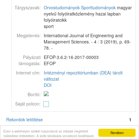
Tárgyszavak:
Orvostudományok
Sporttudományok
magyar
nyelvű folyóiratközlemény hazai lapban
folyóiratcikk
sport
Megjelenés:
International Journal of Engineering and
Management Sciences. - 4 : 3 (2019), p. 69-
78. -
Pályázati
EFOP-3.6.2-16-2017-00003
támogatás:
EFOP
Internet cím:
Intézményi repozitóriumban (DEA) tárolt
változat
DOI
Borító:
Saját polcon:
Rekordok letöltése
1
Corvina könyvtári katalógus v11.6.16-SNAPSHOT
© 2024
Monguz kft.
Minden jog
Ezen a webhelyen sütiket használunk az oldalak megfelelő
Rendben
fenntartva.
működése érdekében. A sütik tárolására vonatkozó beállítások