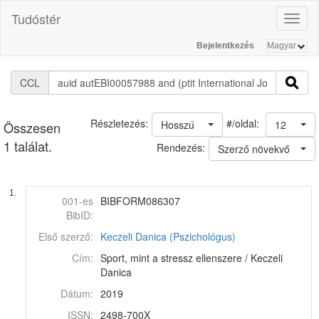
Tudóstér
Toggl
naviga
Bejelentkezés
CCL
#/oldal:
Részletezés:
Hosszú
12
Összesen
1 találat.
Rendezés:
Szerző növekvő
1.
001-es
BIBFORM086307
BibID:
Első szerző:
Keczeli Danica (Pszichológus)
Cím:
Sport, mint a stressz ellenszere / Keczeli
Danica
Dátum:
2019
ISSN:
2498-700X