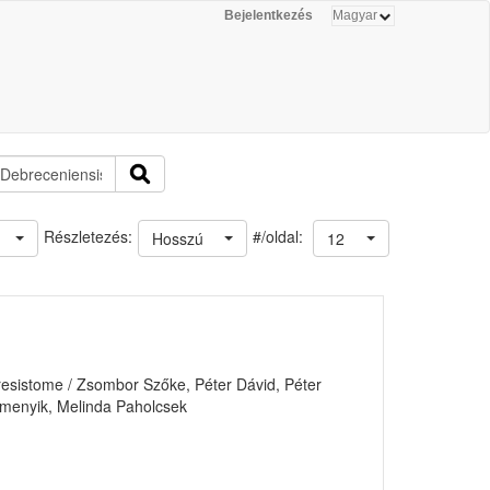
Bejelentkezés
#/oldal:
Részletezés:
Hosszú
12
d resistome / Zsombor Szőke, Péter Dávid, Péter
Remenyik, Melinda Paholcsek