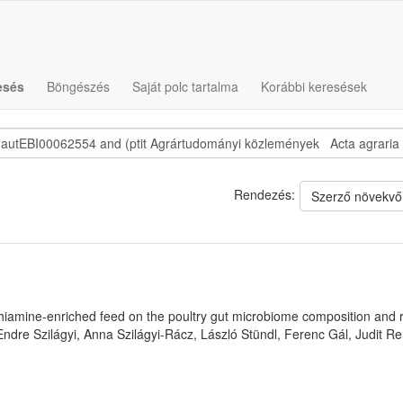
esés
Böngészés
Saját polc tartalma
Korábbi keresések
Rendezés:
Szerző növekvő
allithiamine-enriched feed on the poultry gut microbiome composition an
Endre Szilágyi, Anna Szilágyi-Rácz, László Stündl, Ferenc Gál, Judit 