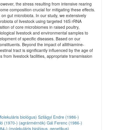
owever, the stress resulting from intensive rearing
me composition crucial for mitigating these effects.
on gut microbiota. In our study, we extensively
crobiota of livestock using targeted 16S rRNA
tion of core microbiomes in raised poultry,
iological livestock and environmental samples to
velopment of specific diseases. Based on our
onstituents. Beyond the impact of allithiamine-
tinal tract is significantly influenced by the age of
from livestock facilities, appropriate transmission
olekuláris biológus)
Szilágyi Endre (1986-)
ló (1970-) (agrármérnök)
Gál Ferenc (1986-)
4-) (molekuláris biológus, genetikus)