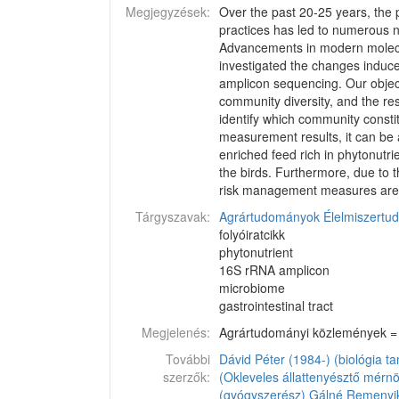
Megjegyzések:
Over the past 20-25 years, the p
practices has led to numerous n
Advancements in modern molecula
investigated the changes induced
amplicon sequencing. Our object
community diversity, and the re
identify which community consti
measurement results, it can be a
enriched feed rich in phytonutrie
the birds. Furthermore, due to t
risk management measures are
Tárgyszavak:
Agrártudományok
Élelmiszert
folyóiratcikk
phytonutrient
16S rRNA amplicon
microbiome
gastrointestinal tract
Megjelenés:
Agrártudományi közlemények = A
További
Dávid Péter (1984-) (biológia ta
szerzők:
(Okleveles állattenyésztő mérnö
(gyógyszerész)
Gálné Remenyik 