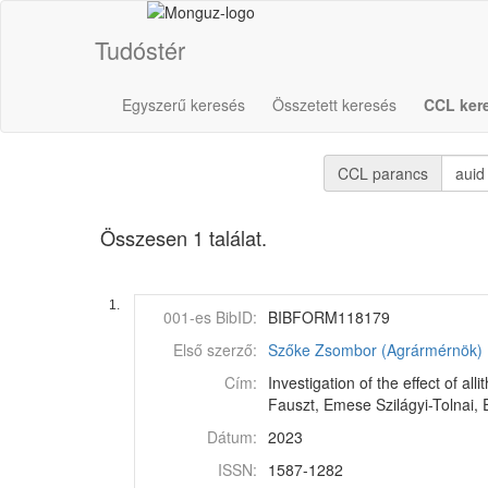
Tudóstér
Egyszerű keresés
Összetett keresés
CCL ker
CCL parancs
Összesen 1 találat.
1.
001-es BibID:
BIBFORM118179
Első szerző:
Szőke Zsombor (Agrármérnök)
Cím:
Investigation of the effect of 
Fauszt, Emese Szilágyi-Tolnai, 
Dátum:
2023
ISSN:
1587-1282