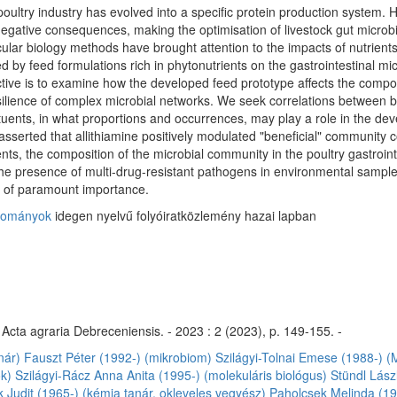
oultry industry has evolved into a specific protein production system. H
egative consequences, making the optimisation of livestock gut microbio
r biology methods have brought attention to the impacts of nutrients 
 by feed formulations rich in phytonutrients on the gastrointestinal mi
ive is to examine how the developed feed prototype affects the composi
silience of complex microbial networks. We seek correlations between b
tuents, in what proportions and occurrences, may play a role in the de
sserted that allithiamine positively modulated "beneficial" community c
nts, the composition of the microbial community in the poultry gastrointes
he presence of multi-drug-resistant pathogens in environmental samples 
 of paramount importance.
udományok
idegen nyelvű folyóiratközlemény hazai lapban
cta agraria Debreceniensis. - 2023 : 2 (2023), p. 149-155. -
nár)
Fauszt Péter (1992-) (mikrobiom)
Szilágyi-Tolnai Emese (1988-) (M
k)
Szilágyi-Rácz Anna Anita (1995-) (molekuláris biológus)
Stündl Lász
Judit (1965-) (kémia tanár, okleveles vegyész)
Paholcsek Melinda (198