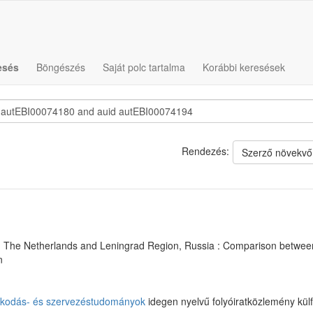
esés
Böngészés
Saját polc tartalma
Korábbi keresések
Rendezés:
Szerző növekvő
, The Netherlands and Leningrad Region, Russia : Comparison between
n
kodás- és szervezéstudományok
idegen nyelvű folyóiratközlemény külf