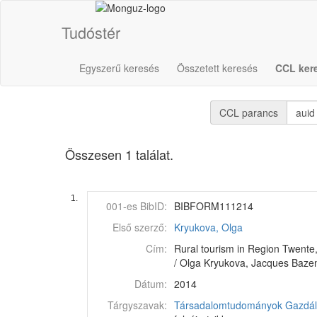
Tudóstér
Egyszerű keresés
Összetett keresés
CCL ker
CCL parancs
Összesen 1 találat.
1.
001-es BibID:
BIBFORM111214
Első szerző:
Kryukova, Olga
Cím:
Rural tourism in Region Twente
/ Olga Kryukova, Jacques Baze
Dátum:
2014
Tárgyszavak:
Társadalomtudományok
Gazdál