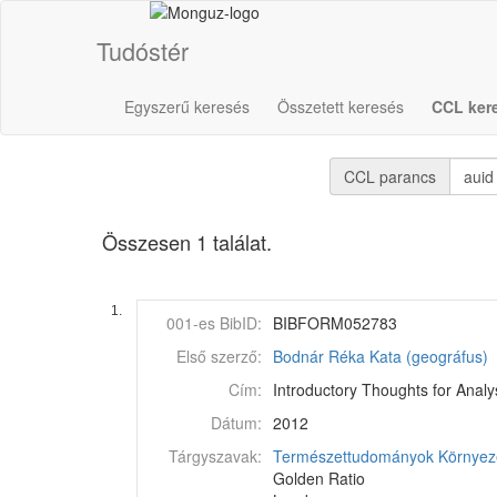
Tudóstér
Egyszerű keresés
Összetett keresés
CCL ker
CCL parancs
Összesen 1 találat.
1.
001-es BibID:
BIBFORM052783
Első szerző:
Bodnár Réka Kata (geográfus)
Cím:
Introductory Thoughts for Anal
Dátum:
2012
Tárgyszavak:
Természettudományok
Környez
Golden Ratio