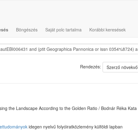
esés
Böngészés
Saját polc tartalma
Korábbi keresések
Rendezés:
Szerző növekvő
ysing the Landscape According to the Golden Ratio / Bodnár Réka Kata
ettudományok
idegen nyelvű folyóiratközlemény külföldi lapban