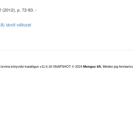
 (2012), p. 72-83. -
) tárolt változat
Corvina könyvtári katalógus v11.6.16-SNAPSHOT
© 2024
Monguz kft.
Minden jog fenntartva