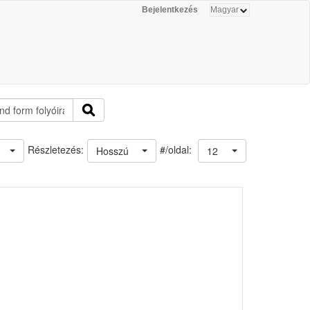
Bejelentkezés
#/oldal:
Részletezés:
Hosszú
12