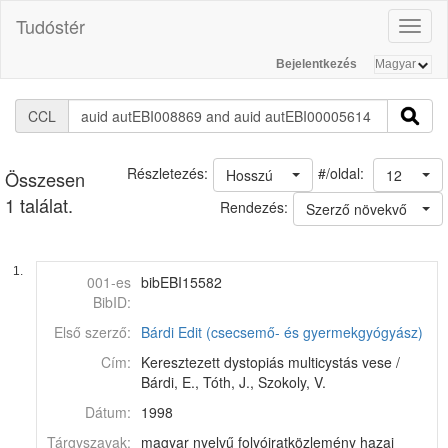
Tudóstér
Toggl
naviga
Bejelentkezés
CCL
#/oldal:
Részletezés:
Hosszú
12
Összesen
1 találat.
Rendezés:
Szerző növekvő
1.
001-es
bibEBI15582
BibID:
Első szerző:
Bárdi Edit (csecsemő- és gyermekgyógyász)
Cím:
Keresztezett dystopiás multicystás vese /
Bárdi, E., Tóth, J., Szokoly, V.
Dátum:
1998
Tárgyszavak:
magyar nyelvű folyóiratközlemény hazai