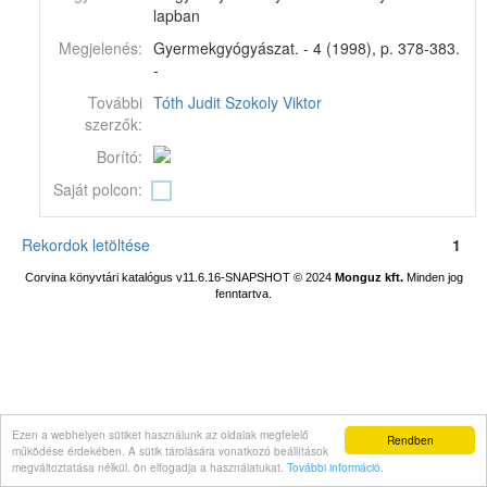
lapban
Megjelenés:
Gyermekgyógyászat. - 4 (1998), p. 378-383.
-
További
Tóth Judit
Szokoly Viktor
szerzők:
Borító:
Saját polcon:
Rekordok letöltése
1
Corvina könyvtári katalógus v11.6.16-SNAPSHOT
© 2024
Monguz kft.
Minden jog
fenntartva.
Ezen a webhelyen sütiket használunk az oldalak megfelelő
Rendben
működése érdekében. A sütik tárolására vonatkozó beállítások
megváltoztatása nélkül, ön elfogadja a használatukat.
További információ
.