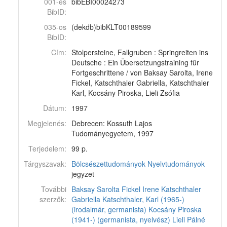
001-es
bibEBI00024273
BibID:
035-os
(dekdb)bibKLT00189599
BibID:
Cím:
Stolpersteine, Fallgruben : Springreiten ins
Deutsche : Ein Übersetzungstraining für
Fortgeschrittene / von Baksay Sarolta, Irene
Fickel, Katschthaler Gabriella, Katschthaler
Karl, Kocsány Piroska, Lieli Zsófia
Dátum:
1997
Megjelenés:
Debrecen: Kossuth Lajos
Tudományegyetem, 1997
Terjedelem:
99 p.
Tárgyszavak:
Bölcsészettudományok
Nyelvtudományok
jegyzet
További
Baksay Sarolta
Fickel Irene
Katschthaler
szerzők:
Gabriella
Katschthaler, Karl (1965-)
(irodalmár, germanista)
Kocsány Piroska
(1941-) (germanista, nyelvész)
Lieli Pálné