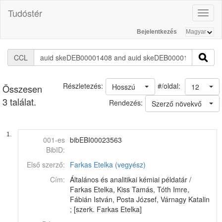
Tudóstér
Toggl
naviga
Bejelentkezés
CCL
#/oldal:
Részletezés:
Hosszú
12
Összesen
3 találat.
Rendezés:
Szerző növekvő
1.
001-es
bibEBI00023563
BibID:
Első szerző:
Farkas Etelka (vegyész)
Cím:
Általános és analitikai kémiai példatár /
Farkas Etelka, Kiss Tamás, Tóth Imre,
Fábián István, Posta József, Várnagy Katalin
; [szerk. Farkas Etelka]