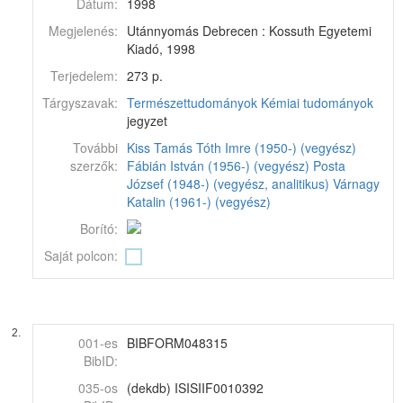
Dátum:
1998
Megjelenés:
Utánnyomás Debrecen : Kossuth Egyetemi
Kiadó, 1998
Terjedelem:
273 p.
Tárgyszavak:
Természettudományok
Kémiai tudományok
jegyzet
További
Kiss Tamás
Tóth Imre (1950-) (vegyész)
szerzők:
Fábián István (1956-) (vegyész)
Posta
József (1948-) (vegyész, analitikus)
Várnagy
Katalin (1961-) (vegyész)
Borító:
Saját polcon:
2.
001-es
BIBFORM048315
BibID:
035-os
(dekdb) ISISIIF0010392