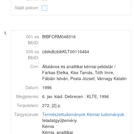
Saját polcon:
3.
001-es
BIBFORM048316
BibID:
035-os
(dekdb)bibKLT00116464
BibID:
Cím:
Általános és analitikai kémiai példatár /
Farkas Etelka, Kiss Tamás, Tóth Imre,
Fábián István, Posta József, Várnagy Katalin
Dátum:
1996
Megjelenés:
6. jav. kiad. Debrecen : KLTE, 1996
Terjedelem:
272, [2] p.
Tárgyszavak:
Természettudományok
Kémiai tudományok
feladatgyűjtemény
Kémia
Kémia, analitikai