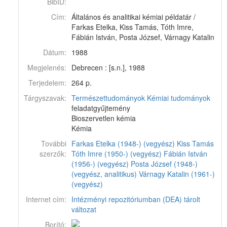
BibID:
Cím:
Általános és analitikai kémiai példatár /
Farkas Etelka, Kiss Tamás, Tóth Imre,
Fábián István, Posta József, Várnagy Katalin
Dátum:
1988
Megjelenés:
Debrecen : [s.n.], 1988
Terjedelem:
264 p.
Tárgyszavak:
Természettudományok
Kémiai tudományok
feladatgyűjtemény
Bioszervetlen kémia
Kémia
További
Farkas Etelka (1948-) (vegyész)
Kiss Tamás
szerzők:
Tóth Imre (1950-) (vegyész)
Fábián István
(1956-) (vegyész)
Posta József (1948-)
(vegyész, analitikus)
Várnagy Katalin (1961-)
(vegyész)
Internet cím:
Intézményi repozitóriumban (DEA) tárolt
változat
Borító: