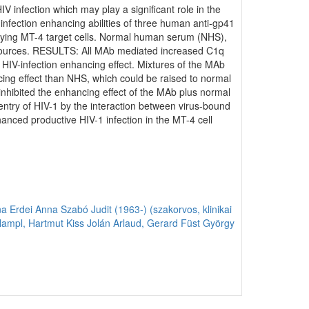
nfection which may play a significant role in the
fection enhancing abilities of three human anti-gp41
rying MT-4 target cells. Normal human serum (NHS),
sources. RESULTS: All MAb mediated increased C1q
IV-infection enhancing effect. Mixtures of the MAb
cing effect than NHS, which could be raised to normal
y inhibited the enhancing effect of the MAb plus normal
ntry of HIV-1 by the interaction between virus-bound
hanced productive HIV-1 infection in the MT-4 cell
na
Erdei Anna
Szabó Judit (1963-) (szakorvos, klinikai
ampl, Hartmut
Kiss Jolán
Arlaud, Gerard
Füst György