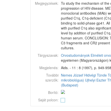
Megjegyzések:
To study the mechanism of the 
progression of HIV-disease. ME
monoclonal antibodies (MAb) we
purified C1q, C1q-deficient (
binding to solid-phase gp41. A
with purified C1q also signific
level by addition of purified C1q
human serum. CONCLUSION: These 
C3 fragments and CR2 present on 
cultures.
Tárgyszavak:
Orvostudományok
Elméleti or
egyetemen (Magyarországon) k
Megjelenés:
Aids. - 11 : 8 (1997), p. 949-958
További
Nemes József
Hidvégi Tünde
Tó
szerzők:
mikrobiológus)
Ujhelyi Eszter
Th
(Budapest)
Borító:
Saját polcon: