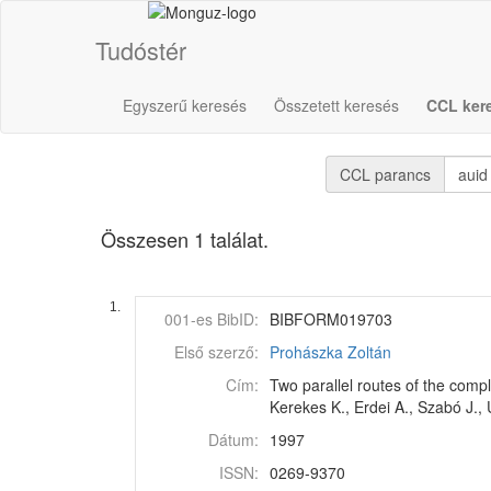
Tudóstér
Egyszerű keresés
Összetett keresés
CCL ker
CCL parancs
Összesen 1 találat.
1.
001-es BibID:
BIBFORM019703
Első szerző:
Prohászka Zoltán
Cím:
Two parallel routes of the comp
Kerekes K., Erdei A., Szabó J., 
Dátum:
1997
ISSN:
0269-9370