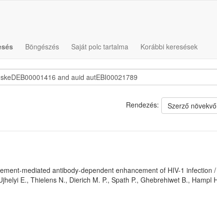
esés
Böngészés
Saját polc tartalma
Korábbi keresések
Rendezés:
Szerző növekvő
lement-mediated antibody-dependent enhancement of HIV-1 infection / P
Ujhelyi E., Thielens N., Dierich M. P., Spath P., Ghebrehiwet B., Hampl H