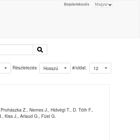
Bejelentkezés
#/oldal:
Részletezés:
Hosszú
12
rohászka Z., Nemes J., Hidvégi T., D. Tóth F.,
., Kiss J., Arlaud G., Füst G.