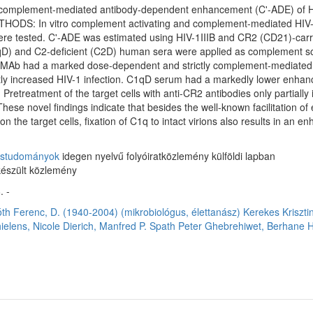
complement-mediated antibody-dependent enhancement (C'-ADE) of HIV i
THODS: In vitro complement activating and complement-mediated HIV-in
re tested. C'-ADE was estimated using HIV-1IIIB and CR2 (CD21)-car
C1qD) and C2-deficient (C2D) human sera were applied as complement 
ll MAb had a marked dose-dependent and strictly complement-mediated H
antly increased HIV-1 infection. C1qD serum had a markedly lower enhan
. Pretreatment of the target cells with anti-CR2 antibodies only partiall
novel findings indicate that besides the well-known facilitation of e
the target cells, fixation of C1q to intact virions also results in an en
vostudományok
idegen nyelvű folyóiratközlemény külföldi lapban
észült közlemény
. -
th Ferenc, D. (1940-2004) (mikrobiológus, élettanász)
Kerekes Kriszti
ielens, Nicole
Dierich, Manfred P.
Spath Peter
Ghebrehiwet, Berhane
H