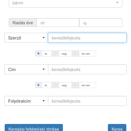
bármi
Kiadás éve
Szerző
és
vagy
de nem
Cím
és
vagy
de nem
Folyóiratcím
Keresési feltétel(ek) törlése