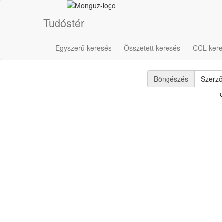
Tudóstér
Egyszerű keresés
Összetett keresés
CCL ker
Böngészés
Szerz