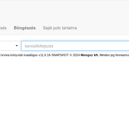
esés
Böngészés
Saját polc tartalma
ő
Corvina könyvtári katalógus v11.6.16-SNAPSHOT
© 2024
Monguz kft.
Minden jog fenntartva