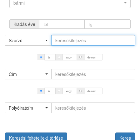
bármi
Kiadás éve
Szerző
és
vagy
de nem
Cím
és
vagy
de nem
Folyóiratcím
Keresési feltétel(ek) törlése