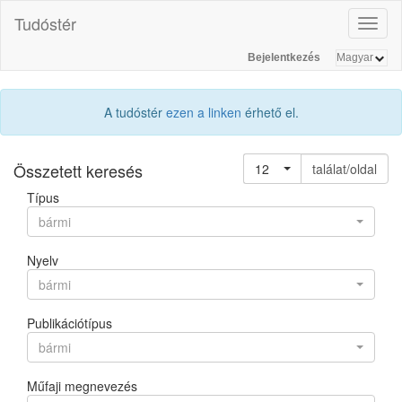
Tudóstér
Toggl
naviga
Bejelentkezés
A tudóstér
ezen a linken
érhető el.
Összetett keresés
12
találat/oldal
Típus
bármi
Nyelv
bármi
Publikációtípus
bármi
Műfaji megnevezés