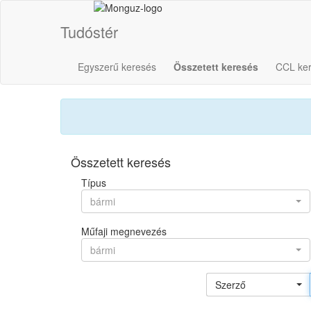
Tudóstér
Egyszerű keresés
Összetett keresés
CCL ke
Összetett keresés
Típus
bármi
Műfaji megnevezés
bármi
Szerző