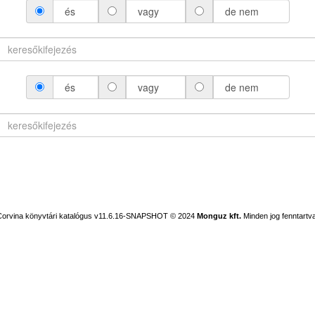
és
vagy
de nem
és
vagy
de nem
Corvina könyvtári katalógus v11.6.16-SNAPSHOT
© 2024
Monguz kft.
Minden jog fenntartva