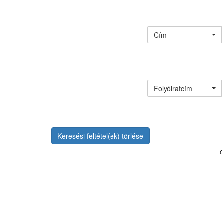
Cím
Folyóiratcím
Keresési feltétel(ek) törlése