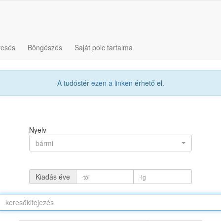
resés
Böngészés
Saját polc tartalma
A tudóstér
ezen a linken
érhető el.
Nyelv
bármi
Kiadás éve