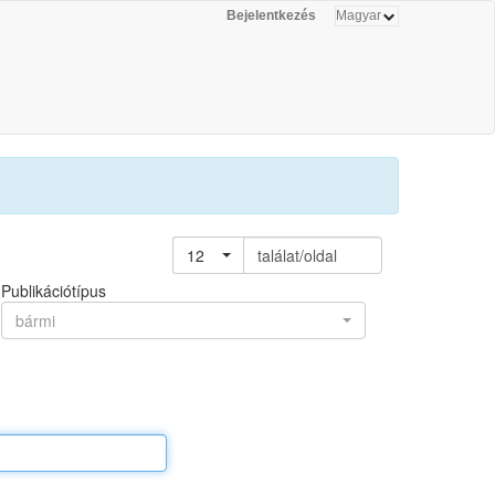
Bejelentkezés
12
találat/oldal
Publikációtípus
bármi