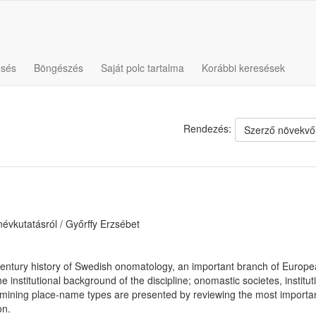
esés
Böngészés
Saját polc tartalma
Korábbi keresések
Rendezés:
Szerző növekvő
évkutatásról / Győrffy Erzsébet
century history of Swedish onomatology, an important branch of Europe
e institutional background of the discipline; onomastic societes, instit
amining place-name types are presented by reviewing the most important
on.