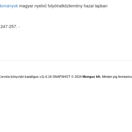
udományok
magyar nyelvű folyóiratközlemény hazai lapban
. 247-257. -
Corvina könyvtári katalógus v11.6.16-SNAPSHOT
© 2024
Monguz kft.
Minden jog fenntartva