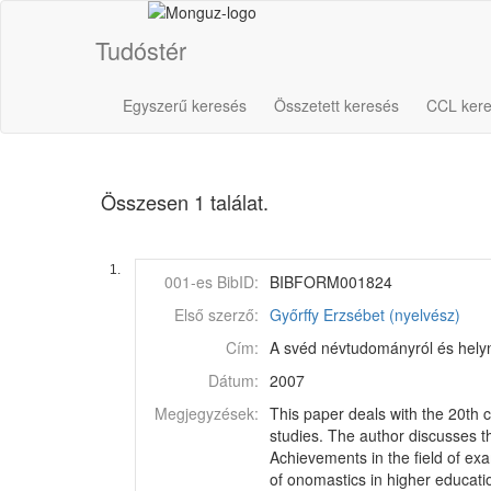
Tudóstér
Egyszerű keresés
Összetett keresés
CCL ker
Összesen 1 találat.
1.
001-es BibID:
BIBFORM001824
Első szerző:
Győrffy Erzsébet (nyelvész)
Cím:
A svéd névtudományról és helyn
Dátum:
2007
Megjegyzések:
This paper deals with the 20th 
studies. The author discusses th
Achievements in the field of ex
of onomastics in higher educati