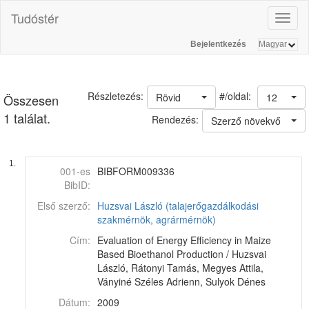
Tudóstér
Toggl
naviga
Bejelentkezés
#/oldal:
Részletezés:
Rövid
12
Összesen
1 találat.
Rendezés:
Szerző növekvő
1.
001-es
BIBFORM009336
BibID:
Első szerző:
Huzsvai László (talajerőgazdálkodási
szakmérnök, agrármérnök)
Cím:
Evaluation of Energy Efficiency in Maize
Based Bioethanol Production / Huzsvai
László, Rátonyi Tamás, Megyes Attila,
Ványiné Széles Adrienn, Sulyok Dénes
Dátum:
2009