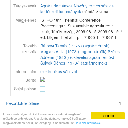
Tárgyszavak:
Agrártudományok
Növénytermesztési és
kertészeti tudományok
előadáskivonat
Megjelenés:
ISTRO 18th Triennial Conference
Proceedings : "Sustainable agriculture" :
Izmir, Törökország, 2009.06.15-2009.06.19. /
ed. Bilgen H. et al. - p. T7-005-1-T7-007-1. -
További
Rátonyi Tamás (1967-) (agrármérnök)
szerzők:
Megyes Attila (1972-) (agrármérnök)
Széles
Adrienn (1980-) (okleveles agrármérnök)
Sulyok Dénes (1978-) (agrármérnök)
Internet cím:
elektronikus változat
Borító:
Saját polcon:
Rekordok letöltése
1
Corvina könyvtári katalógus v11.6.16-SNAPSHOT
© 2024
Monguz kft.
Minden jog
Ezen a webhelyen sütiket használunk az oldalak megfelelő
Rendben
fenntartva.
működése érdekében. A sütik tárolására vonatkozó beállítások
megváltoztatása nélkül, ön elfogadja a használatukat.
További információ
.