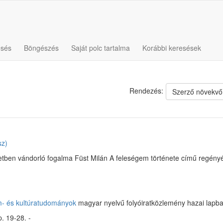
esés
Böngészés
Saját polc tartalma
Korábbi keresések
Rendezés:
Szerző növekvő
sz)
etben vándorló fogalma Füst Milán A feleségem története című regény
m- és kultúratudományok
magyar nyelvű folyóiratközlemény hazai lapb
p. 19-28. -