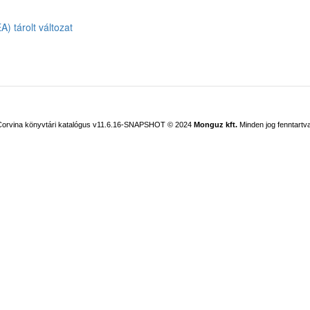
) tárolt változat
Corvina könyvtári katalógus v11.6.16-SNAPSHOT
© 2024
Monguz kft.
Minden jog fenntartva