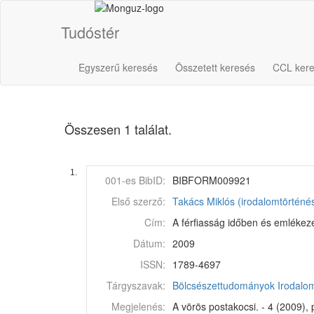
Tudóstér
Egyszerű keresés
Összetett keresés
CCL ker
Összesen 1 találat.
1.
001-es BibID:
BIBFORM009921
Első szerző:
Takács Miklós (irodalomtörténé
Cím:
A férfiasság időben és emlékez
Dátum:
2009
ISSN:
1789-4697
Tárgyszavak:
Bölcsészettudományok
Irodalo
Megjelenés:
A vörös postakocsi. - 4 (2009), 