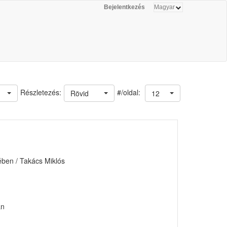
Bejelentkezés
#/oldal:
Részletezés:
Rövid
12
ében / Takács Miklós
an