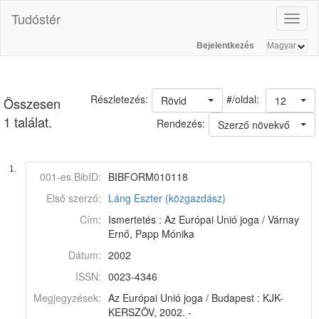
Tudóstér
Toggl
naviga
Bejelentkezés
#/oldal:
Részletezés:
Rövid
12
Összesen
1 találat.
Rendezés:
Szerző növekvő
1.
001-es BibID:
BIBFORM010118
Első szerző:
Láng Eszter (közgazdász)
Cím:
Ismertetés : Az Európai Unió joga / Várnay
Ernő, Papp Mónika
Dátum:
2002
ISSN:
0023-4346
Megjegyzések:
Az Európai Unió joga / Budapest : KJK-
KERSZÖV, 2002. -