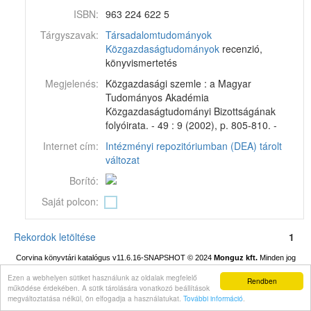
ISBN:
963 224 622 5
Tárgyszavak:
Társadalomtudományok
Közgazdaságtudományok
recenzió,
könyvismertetés
Megjelenés:
Közgazdasági szemle : a Magyar
Tudományos Akadémia
Közgazdaságtudományi Bizottságának
folyóirata. - 49 : 9 (2002), p. 805-810. -
Internet cím:
Intézményi repozitóriumban (DEA) tárolt
változat
Borító:
Saját polcon:
Rekordok letöltése
1
Corvina könyvtári katalógus v11.6.16-SNAPSHOT
© 2024
Monguz kft.
Minden jog
fenntartva.
Ezen a webhelyen sütiket használunk az oldalak megfelelő
Rendben
működése érdekében. A sütik tárolására vonatkozó beállítások
megváltoztatása nélkül, ön elfogadja a használatukat.
További információ
.