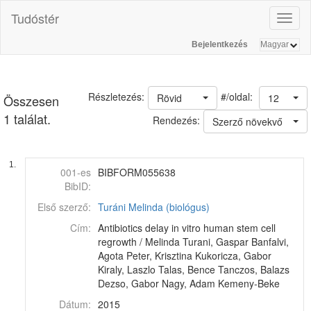
Tudóstér
Toggl
naviga
Bejelentkezés
#/oldal:
Részletezés:
Rövid
12
Összesen
1 találat.
Rendezés:
Szerző növekvő
1.
001-es
BIBFORM055638
BibID:
Első szerző:
Turáni Melinda (biológus)
Cím:
Antibiotics delay in vitro human stem cell
regrowth / Melinda Turani, Gaspar Banfalvi,
Agota Peter, Krisztina Kukoricza, Gabor
Kiraly, Laszlo Talas, Bence Tanczos, Balazs
Dezso, Gabor Nagy, Adam Kemeny-Beke
Dátum:
2015