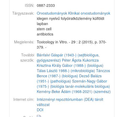
ISSN:
0887-2333
Tárgyszavak:
Orvostudományok
Klinikai orvostudományok
idegen nyelvű folyóiratközlemény külföldi
lapban
stem cell
antibiotics
Megjelenés:
Toxicology in Vitro. - 29 : 2 (2015), p. 370-
379. -
További
Bánfalvi Gáspár (1943-) (sejtbiológus,
szerzők:
gyógyszerész)
Péter Ágota
Kukoricza
Krisztina
Király Gábor (1988-) (biológus)
Tálas László 1988-) (mikrobiológia)
Tánczos
Bence (1987-) (biológus)
Dezső Balázs
(1951-) (pathológus)
Szemán-Nagy Gábor
(1975-) (biológia tanár-molekuláris biológus)
Kemény-Beke Ádám (1968-2021) (szemész)
Internet cím:
Intézményi repozitóriumban (DEA) tárolt
változat
DOI