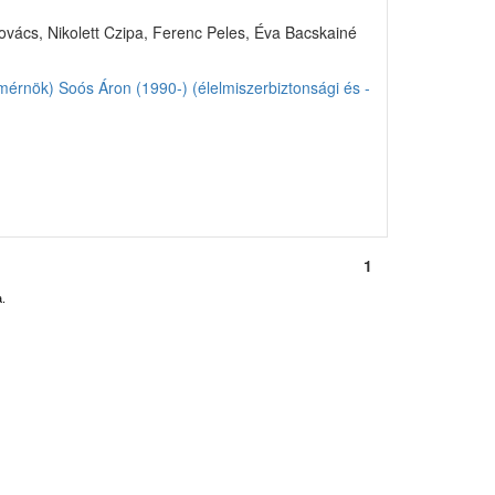
 Kovács, Nikolett Czipa, Ferenc Peles, Éva Bacskainé
 mérnök)
Soós Áron (1990-) (élelmiszerbiztonsági és -
1
.