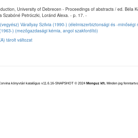
roduction, University of Debrecen - Proceedings of abstracts / ed. Béla
a Szabóné Petróczki, Loránd Alexa. - p. 17. -
 (vegyész)
Várallyay Szilvia (1990-) (élelmiszerbiztonsági és -minőségi
(1963-) (mezőgazdasági kémia, angol szakfordító)
) tárolt változat
Corvina könyvtári katalógus v11.6.16-SNAPSHOT
© 2024
Monguz kft.
Minden jog fenntartva