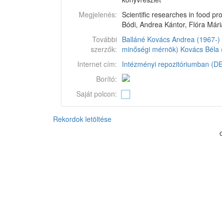
Megjelenés:
Scientific researches in food p
Bódi, Andrea Kántor, Flóra Mári
További
Balláné Kovács Andrea (1967-)
szerzők:
minőségi mérnök)
Kovács Béla 
Internet cím:
Intézményi repozitóriumban (DEA
Borító:
Saját polcon:
Rekordok letöltése