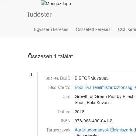
Tudóstér
Egyszerű keresés
Összetett keresés
CCL ker
Összesen 1 találat.
1.
001-es BibID:
BIBFORM079383
Első szerző:
Bódi Éva (élelmiszerbiztonsági
Cím:
Growth of Green Pea by Effect 
Soós, Béla Kovács
Dátum:
2018
ISBN:
978-963-490-041-2
Tárgyszavak:
Agrártudományok
Élelmiszert
könyvrészlet