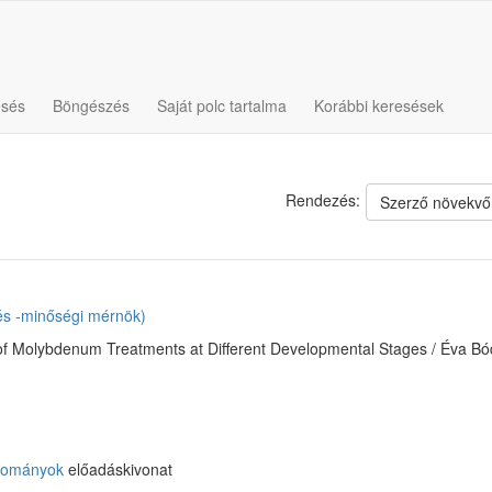
esés
Böngészés
Saját polc tartalma
Korábbi keresések
Rendezés:
Szerző növekvő
 és -minőségi mérnök)
of Molybdenum Treatments at Different Developmental Stages / Éva Bódi
udományok
előadáskivonat