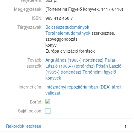
Terjedelem:
302 p.
Megjegyzések:
(Történelmi Figyelő könyvek, 1417-6416)
ISBN:
963 412 450 7
Tárgyszavak:
Bölcsészettudományok
Történelemtudományok
szerkesztés,
szöveggondozás
könyv
Európa civilizáció források
További
Angi János (1963-) (történész)
Pallai
szerzők:
László (1966-) (történész)
Pósán László
(1965-) (történész)
Történelmi figyelő
könyvek
Internet cím:
Intézményi repozitóriumban (DEA) tárolt
változat
Borító:
Saját polcon:
Rekordok letöltése
1