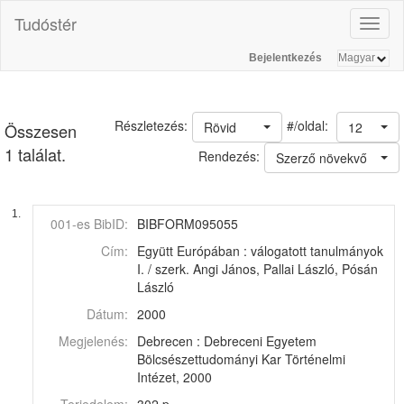
Tudóstér
Toggl
naviga
Bejelentkezés
#/oldal:
Részletezés:
Rövid
12
Összesen
1 találat.
Rendezés:
Szerző növekvő
1.
001-es BibID:
BIBFORM095055
Cím:
Együtt Európában : válogatott tanulmányok
I. / szerk. Angi János, Pallai László, Pósán
László
Dátum:
2000
Megjelenés:
Debrecen : Debreceni Egyetem
Bölcsészettudományi Kar Történelmi
Intézet, 2000