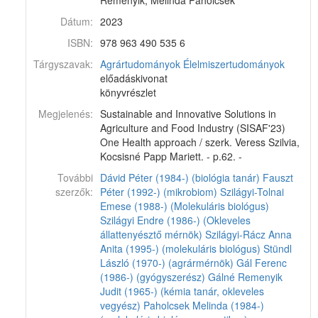
Remenyik, Melinda Paholcsek
Dátum:
2023
ISBN:
978 963 490 535 6
Tárgyszavak:
Agrártudományok
Élelmiszertudományok
előadáskivonat
könyvrészlet
Megjelenés:
Sustainable and Innovative Solutions in
Agriculture and Food Industry (SISAF'23)
One Health approach / szerk. Veress Szilvia,
Kocsisné Papp Mariett. - p.62. -
További
Dávid Péter (1984-) (biológia tanár)
Fauszt
szerzők:
Péter (1992-) (mikrobiom)
Szilágyi-Tolnai
Emese (1988-) (Molekuláris biológus)
Szilágyi Endre (1986-) (Okleveles
állattenyésztő mérnök)
Szilágyi-Rácz Anna
Anita (1995-) (molekuláris biológus)
Stündl
László (1970-) (agrármérnök)
Gál Ferenc
(1986-) (gyógyszerész)
Gálné Remenyik
Judit (1965-) (kémia tanár, okleveles
vegyész)
Paholcsek Melinda (1984-)