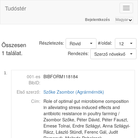
Tudóstér
Toggl
naviga
Bejelentkezés
#/oldal:
Részletezés:
Rövid
12
Összesen
1 találat.
Rendezés:
Szerző növekvő
1.
001-es
BIBFORM118184
BibID:
Első szerző:
Szőke Zsombor (Agrármérnök)
Cím:
Role of optimal gut microbiome composition
in alleviating stress-induced effects and
antibiotic resistance in poultry farming /
Zsombor Szőke, Péter Dávid, Péter Fauszt,
Emese Tolnai, Endre Szilágyi, Anna Szilágyi-
Rácz, László Stündl, Ferenc Gál, Judit