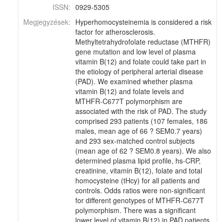
ISSN:
0929-5305
Megjegyzések:
Hyperhomocysteinemia is considered a risk
factor for atherosclerosis.
Methyltetrahydrofolate reductase (MTHFR)
gene mutation and low level of plasma
vitamin B(12) and folate could take part in
the etiology of peripheral arterial disease
(PAD). We examined whether plasma
vitamin B(12) and folate levels and
MTHFR-C677T polymorphism are
associated with the risk of PAD. The study
comprised 293 patients (107 females, 186
males, mean age of 66 ? SEM0.7 years)
and 293 sex-matched control subjects
(mean age of 62 ? SEM0.8 years). We also
determined plasma lipid profile, hs-CRP,
creatinine, vitamin B(12), folate and total
homocysteine (tHcy) for all patients and
controls. Odds ratios were non-significant
for different genotypes of MTHFR-C677T
polymorphism. There was a significant
lower level of vitamin B(12) in PAD patients.