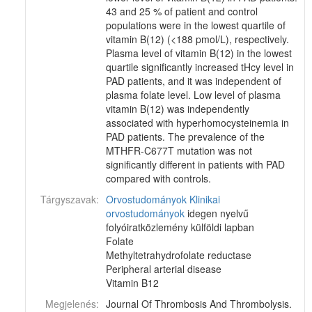
43 and 25 % of patient and control
populations were in the lowest quartile of
vitamin B(12) (<188 pmol/L), respectively.
Plasma level of vitamin B(12) in the lowest
quartile significantly increased tHcy level in
PAD patients, and it was independent of
plasma folate level. Low level of plasma
vitamin B(12) was independently
associated with hyperhomocysteinemia in
PAD patients. The prevalence of the
MTHFR-C677T mutation was not
significantly different in patients with PAD
compared with controls.
Tárgyszavak:
Orvostudományok
Klinikai
orvostudományok
idegen nyelvű
folyóiratközlemény külföldi lapban
Folate
Methyltetrahydrofolate reductase
Peripheral arterial disease
Vitamin B12
Megjelenés:
Journal Of Thrombosis And Thrombolysis.