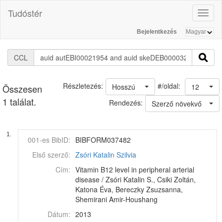
Tudóstér
Toggl
naviga
Bejelentkezés
CCL
#/oldal:
Részletezés:
Hosszú
12
Összesen
1 találat.
Rendezés:
Szerző növekvő
1.
001-es BibID:
BIBFORM037482
Első szerző:
Zsóri Katalin Szilvia
Cím:
Vitamin B12 level in peripheral arterial
disease / Zsóri Katalin S., Csiki Zoltán,
Katona Éva, Bereczky Zsuzsanna,
Shemirani Amir-Houshang
Dátum:
2013