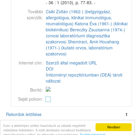
- 36 : 1 (2013), p. 77-83. -
További
Csiki Zoltán (1962-) (belgyógyász,
szerzők:
allergológus, klinikai immunológus,
reumatológus)
Katona Éva (1961-) (klinikai
biokémikus)
Bereczky Zsuzsanna (1974-)
(orvosi laboratóriumi diagnosztika
szakorvos)
Shemirani, Amir-Houshang
(1971-) (kutató orvos, laboratórium
szakorvos)
Internet cím:
Szerző által megadott URL
DOI
Intézményi repozitóriumban (DEA) tárolt
változat
Borító:
Saját polcon:
Rekordok letöltése
1
Corvina könyvtári katalógus v11.6.16-SNAPSHOT
© 2024
Monguz kft.
Minden jog
Ezen a webhelyen sütiket használunk az oldalak megfelelő
Rendben
fenntartva.
működése érdekében. A sütik tárolására vonatkozó beállítások
megváltoztatása nélkül, ön elfogadja a használatukat.
További információ
.